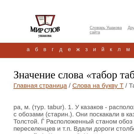
Словарь Ушакова
Дру
сайта
а
б
в
г
д
е
ж
з
и
й
к
л
м
Значение слова «табор та
Главная страница
/
Слова на букву Т
/ Т
ра, м. (тур. tabur). 1. У казаков - расп
с обозами (старин.). Они поскакали в ка
Толстой. Ѓ Расположенный станом обоз 
переселенцев и т.п. Вдали дороги стол