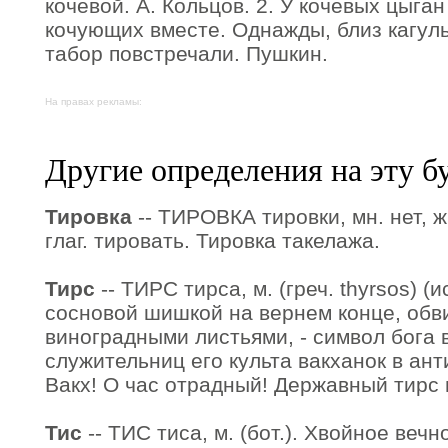
кочевой. А. Кольцов. 2. У кочевых цыган
кочующих вместе. Однажды, близ кагул
табор повстречали. Пушкин.
На правах рекламы:
Другие определения на эту б
Тировка
-- ТИРОВКА тировки, мн. нет, ж
глаг. тировать. Тировка такелажа.
Тирс
-- ТИРС тирса, м. (греч. thyrsos) (и
сосновой шишкой на вернем конце, об
виноградными листьями, - символ бога 
служительниц его культа вакханок в анти
Вакх! О час отрадный! Державный тирс в
Тис
-- ТИС тиса, м. (бот.). Хвойное веч