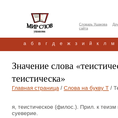
Словарь Ушакова
Дру
сайта
а
б
в
г
д
е
ж
з
и
й
к
л
м
Значение слова «теистиче
теистическа»
Главная страница
/
Слова на букву Т
/ Т
я, теистическое (филос.). Прил. к теизм
суеверие.