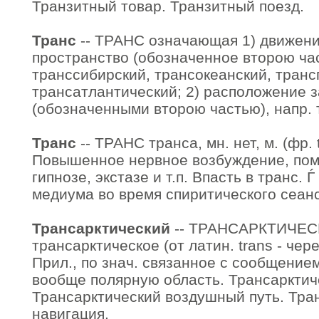
Транзитный товар. Транзитный поезд.
Транс
-- ТРАНС означающая 1) движение
пространство (обозначенное второю час
транссибирский, трансокеанский, тран
трансатлантический; 2) расположение з
(обозначенными второю частью), напр. 
Транс
-- ТРАНС транса, мн. нет, м. (фр. t
Повышенное нервное возбуждение, пом
гипнозе, экстазе и т.п. Впасть в транс. 
медиума во время спиритического сеан
Трансарктический
-- ТРАНСАРКТИЧЕСК
трансарктическое (от латин. trans - чер
Прил., по знач. связанное с сообщение
вообще полярную область. Трансарктич
Трансарктический воздушный путь. Тра
навигация.