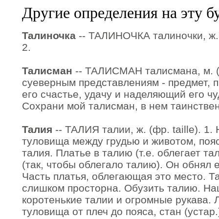
Другие определения на эту б
Талиночка
-- ТАЛИНОЧКА талиночки, ж. 
2.
Талисман
-- ТАЛИСМАН талисмана, м. (ф
суеверным представлениям - предмет,
его счастье, удачу и наделяющий его ч
Сохрани мой талисман, в нем таинствен
Талия
-- ТАЛИЯ талии, ж. (фр. taille). 1
туловища между грудью и животом, пояс.
талия. Платье в талию (т.е. облегает т
(так, чтобы облегало талию). Он обнял е
Часть платья, облегающая это место. Та
слишком просторна. Обузить талию. На
коротенькие талии и огромные рукава. Л
туловища от плеч до пояса, стан (устар.