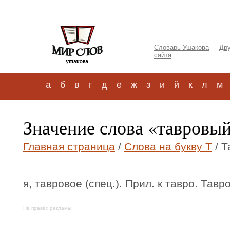
Словарь Ушакова
Дру
сайта
а
б
в
г
д
е
ж
з
и
й
к
л
м
Значение слова «тавровый
Главная страница
/
Слова на букву Т
/ Т
я, тавровое (спец.). Прил. к тавро. Тавр
На правах рекламы: