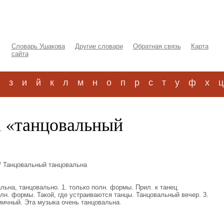
Словарь Ушакова
Другие словари
Обратная связь
Карта
сайта
з
и
й
к
л
м
н
о
п
р
с
т
у
ф
х
ц
а «танцовальный
/ Танцовальный танцовальна
льна, танцовально. 1. только полн. формы. Прил. к танец.
олн. формы. Такой, где устраиваются танцы. Танцовальный вечер. 3.
мичный. Эта музыка очень танцовальна.