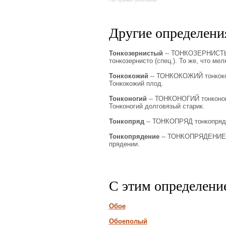
Другие определения
Тонкозернистый
-- ТОНКОЗЕРНИСТЫЙ 
тонкозернисто (спец.). То же, что ме
Тонкокожий
-- ТОНКОКОЖИЙ тонкокожа
Тонкокожий плод.
Тонконогий
-- ТОНКОНОГИЙ тонконогая
Тонконогий долговязый старик.
Тонкопряд
-- ТОНКОПРЯД тонкопряда,
Тонкопрядение
-- ТОНКОПРЯДЕНИЕ то
прядении.
С этим определени
Обое
Обоеполый