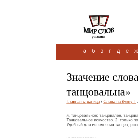
а
б
в
г
д
е
ж
Значение слов
танцовальна»
Главная страница
/
Слова на букву Т
я, танцовальное; танцовален, танцова
Танцовальное искусство. 2. только п
Удобный для исполнения танцев, рит
На правах рекламы: