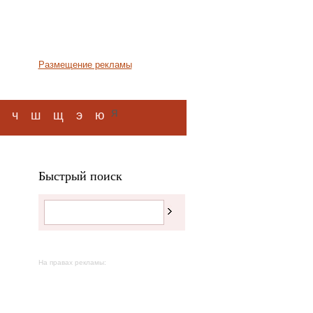
Размещение рекламы
я
ч
ш
щ
э
ю
Быстрый поиск
На правах рекламы: