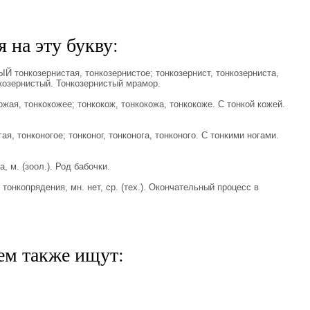
 на эту букву:
тонкозернистая, тонкозернистое; тонкозернист, тонкозерниста,
лкозернистый. Тонкозернистый мрамор.
я, тонкокожее; тонкокож, тонкокожа, тонкокоже. С тонкой кожей.
, тонконогое; тонконог, тонконога, тонконого. С тонкими ногами.
 м. (зоол.). Род бабочки.
нкопрядения, мн. нет, ср. (тех.). Окончательный процесс в
ем также ищут: