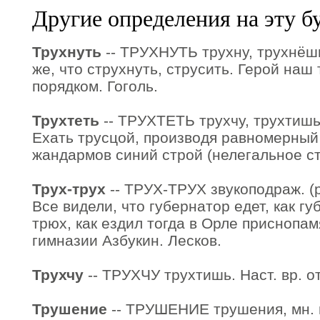
Другие определения на эту б
Трухнуть
-- ТРУХНУТЬ трухну, трухнёшь,
же, что струхнуть, струсить. Герой наш
порядком. Гоголь.
Трухтеть
-- ТРУХТЕТЬ трухчу, трухтишь,
Ехать трусцой, производя равномерный
жандармов синий строй (нелегальное ст
Трух-трух
-- ТРУХ-ТРУХ звукоподраж. (ра
Все видели, что губернатор едет, как гу
трюх, как ездил тогда в Орле приснопа
гимназии Азбукин. Лесков.
Трухчу
-- ТРУХЧУ трухтишь. Наст. вр. от
Трушение
-- ТРУШЕНИЕ трушения, мн. нет