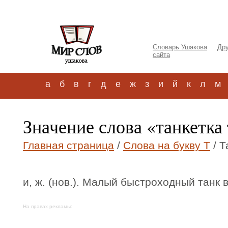
Словарь Ушакова
Дру
сайта
а
б
в
г
д
е
ж
з
и
й
к
л
м
Значение слова «танкетка
Главная страница
/
Слова на букву Т
/ Т
и, ж. (нов.). Малый быстроходный танк
На правах рекламы: