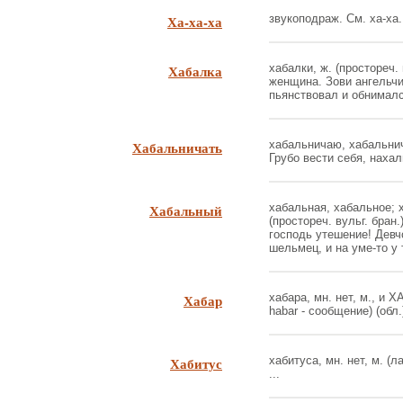
Ха-ха-ха
звукоподраж. См. ха-ха. 
Хабалка
хабалки, ж. (простореч. 
женщина. Зови ангельчи
пьянствовал и обнимался
Хабальничать
хабальничаю, хабальнича
Грубо вести себя, нахаль
Хабальный
хабальная, хабальное; 
(простореч. вульг. бран
господь утешение! Девч
шельмец, и на уме-то у 
Хабар
хабара, мн. нет, м., и Х
habar - сообщение) (обл.
Хабитус
хабитуса, мн. нет, м. (ла
...