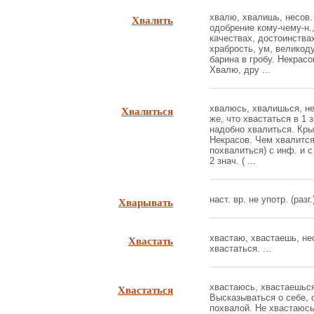
Хвалить
хвалю, хвалишь, несов. 
одобрение кому-чему-н.
качествах, достоинства
храбрость, ум, великоду
барина в гробу. Некрасо
Хвалю, дру ...
Хвалиться
хвалюсь, хвалишься, нес
же, что хвастаться в 1 з
надобно хвалиться. Кры
Некрасов. Чем хвалится,
похвалиться) с инф. и с
2 знач. ( ...
Хварывать
наст. вр. не употр. (разг.
Хвастать
хвастаю, хвастаешь, несо
хвастаться. ...
Хвастаться
хвастаюсь, хвастаешься,
Высказываться о себе, 
похвалой. Не хвастаюсь