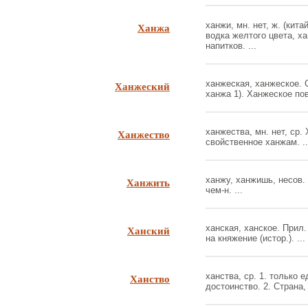
Ханжа
ханжи, мн. нет, ж. (кита
водка желтого цвета, х
напитков. ...
Ханжеский
ханжеская, ханжеское. 
ханжа 1). Ханжеское пов
Ханжество
ханжества, мн. нет, ср
свойственное ханжам. ..
Ханжить
ханжу, ханжишь, несов.
чем-н. ...
Ханский
ханская, ханское. Прил.
на княжение (истор.). ...
Ханство
ханства, ср. 1. только е
достоинство. 2. Страна,