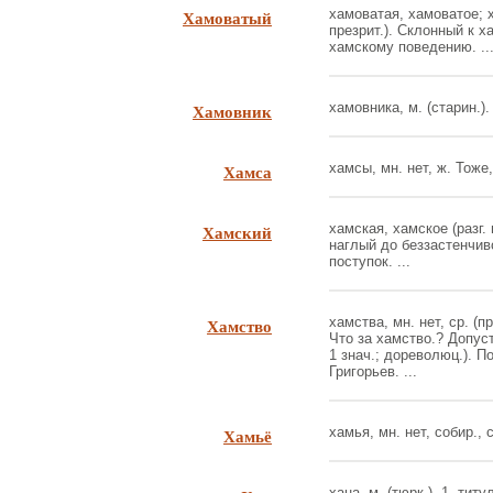
Хамоватый
хамоватая, хамоватое; х
презрит.). Склонный к ха
хамскому поведению. ..
Хамовник
хамовника, м. (старин.). 
Хамса
хамсы, мн. нет, ж. Тоже,
Хамский
хамская, хамское (разг.
наглый до беззастенчив
поступок. ...
Хамство
хамства, мн. нет, ср. (пр
Что за хамство.? Допуст
1 знач.; дореволюц.). П
Григорьев. ...
Хамьё
хамья, мн. нет, собир., с
хана, м. (тюрк.). 1. ти