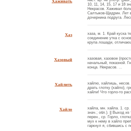
Хаживать
10, 11, 14, 15, 17 и 18
Некрасов. Хаживал боль
Салтыков-Щедрин. Лет 
дочернина подруга. Леск
Хаз
хаза, м. 1. Край куска 
соединение утка с основ
крупа лошади, отличающ
Хазовый
хазовая, хазовое (прост
начальный, показной. Г
конца. Некрасов. ...
Хайлить
хайлю, хайлишь, несов. 
драть глотку (хайло), гр
хайли! Что горло-то рас
Хайло
хайла, мн. хайла. 1. ср.
знач.; обл.). || Выход и
перен., ср. Горло, глотк
мух к нему в хайло пре
гаркнул я, сбившись с п