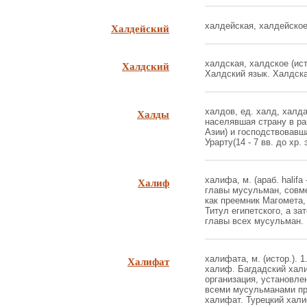
Халдейский
халдейская, халдейское.
Халдский
халдская, халдское (ист
Халдский язык. Халдская
Халды
халдов, ед. халд, халда
населявшая страну в ра
Азии) и господствовавш
Урарту(14 - 7 вв. до хр. э
Халиф
халифа, м. (араб. halifa
главы мусульман, совм
как преемник Магомета, 
Титул египетского, а за
главы всех мусульман. .
Халифат
халифата, м. (истор.). 1
халиф. Багдадский хали
организация, установле
всеми мусульманами пр
халифат. Турецкий халиф