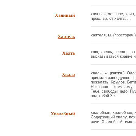
Хаянный
хаянная, хаянное; хаян, 
прош. вр. от хаять. ...
Хаятель
хаятеля, м. (простореч.).
Хаять
хаю, хаешь, несов., кого
высказываться крайне не
Хвала
хвалы, ж. (книжн.). Одо
приемли равнодушно. Пу
пожелать. Крылов. Вити
Некрасов. || кому-чему.
Тебе, свободы чадо! Пу
над тобой Зе ...
Хвалебный
хвалебная, хвалебное; 
Содержащий хвалу, пох
речи. Хвалебный гимн. .