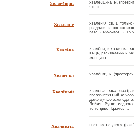
Хвалебщик
хвалебщика, м. (презрит.
что-н. ...
Хваление
хваления, ср. 1. только 
раздался в торжествен
глас. Лермонтов. 2. То ж
Хвалёна
хвалёны, и хвалёнка, хв
вещь, расхваленный ре
женщина. ...
Хвалёнка
хвалёнки, ж. (простореч.
Хвалёный
хвалёная, хвалёное (раз
превознесенный за хорош
даже лучше всех одета.
Лейкин. Ругает бедного 
то-то диво! Крылов. ...
Хваливать
наст. вр. не употр. (разг.