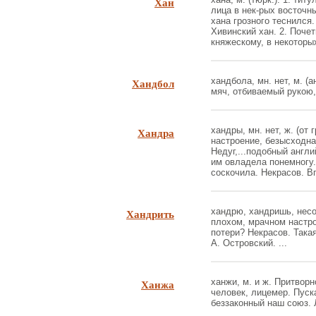
Хан
лица в нек-рых восточн
хана грозного теснился.
Хивинский хан. 2. Поче
княжескому, в некоторых
Хандбол
хандбола, мн. нет, м. (а
мяч, отбиваемый рукою,
Хандра
хандры, мн. нет, ж. (от 
настроение, безысходна
Недуг,...подобный англи
им овладела понемногу.
соскочила. Некрасов. Вп
Хандрить
хандрю, хандришь, несо
плохом, мрачном настро
потери? Некрасов. Такая
А. Островский. ...
Ханжа
ханжи, м. и ж. Притвор
человек, лицемер. Пуск
беззаконный наш союз. Л