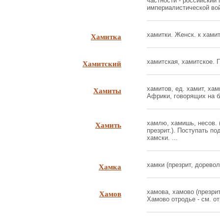
частности - российский 
империалистической войн
Хамитка
хамитки. Женск. к хамит 
Хамитский
хамитская, хамитское. Пр
Хамиты
хамитов, ед. хамит, ха
Африки, говорящих на б
Хамить
хамлю, хамишь, несов. (
презрит.). Поступать под
хамски. ...
Хамка
хамки (презрит, дореволю
Хамов
хамова, хамово (презрит
Хамово отродье - см. отр