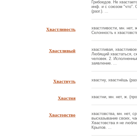
Грибоедов. Не хвастает
инф. и с союзом "что".
(разг.). ...
Хвастливость
хвастливости, мн. нет, ж
Склонность к хвастовству
Хвастливый
хвастливая, хвастливое;
Любящий хвастаться, с
человек. 2. Исполненный
заявление. ...
Хвастнуть
хвастну, хвастнёшь (разг
Хвастня
хвастни, мн. нет, ж. (пр
Хвастовство
хвастовства, мн. нет, 
высказывание своих, ча
Хвастовства я не люблю
Крылов. ...