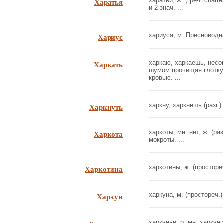
Харатья
харатьи, ж. (греч. chart
и 2 знач. ...
Хариус
хариуса, м. Пресноводна
Харкать
харкаю, харкаешь, несов
шумом прочищая глотку.
кровью. ...
Харкнуть
харкну, харкнешь (разг.).
Харкота
харкоты, мн. нет, ж. (р
мокроты. ...
Харкотина
харкотины, ж. (простореч
Харкун
харкуна, м. (простореч.).
харкуньи, р. мн. харкуни