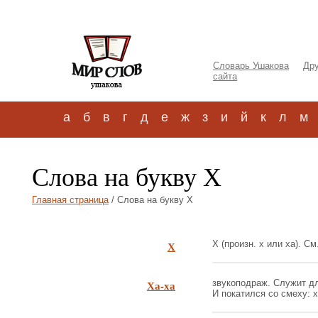
Словарь Ушакова
Дру
сайта
а
б
в
г
д
е
ж
з
и
й
к
л
м
Слова на букву Х
Главная страница
/ Слова на букву Х
Х
Х (произн. х или ха). См. 
Ха-ха
звукоподраж. Служит дл
И покатился со смеху: ха