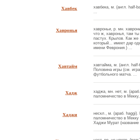
Хавбек
хавбека, м. (англ. half-
...
Хавронья
хавроньи, р. мн. хаврони
что ж, хавронья, там т
пастух. Крылов. Как же 
который... имеет дар од
имени Феврония.) ...
Хавтайм
хавтайма, м. (англ. half
Половина игры (см. игра
футбольного матча. ...
Хадж
хаджа, мн. нет, м. (араб
паломничество в Мекку,
Хаджи
нескл., м. (араб. haggi
паломничество в Мекку 
Хаджи Мурат (название п
наст. вр. не употр. (разг.