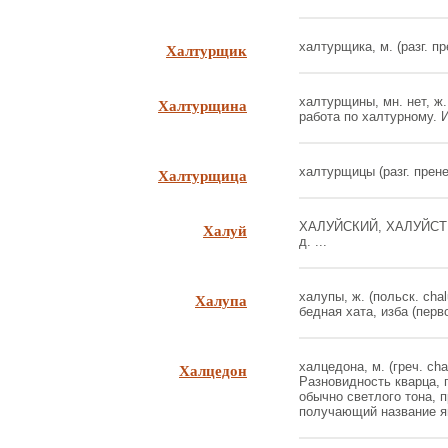
Халтурщик
халтурщика, м. (разг. пре
Халтурщина
халтурщины, мн. нет, ж. 
работа по халтурному. И
Халтурщица
халтурщицы (разг. прене
Халуй
ХАЛУЙСКИЙ, ХАЛУЙСТВ
д. ...
Халупа
халупы, ж. (польск. cha
бедная хата, изба (перво
Халцедон
халцедона, м. (греч. cha
Разновидность кварца, 
обычно светлого тона, 
получающий название яшм