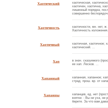
Хаотический
хаотическая, хаотическо
хаотичен, хаотична, ха
лишенный порядка, посл
совершенно беспорядочн
Хаотичность
хаотичности, мн. нет, ж
Хаотичность изложения. 
Хаотичный
хаотичная, хаотичное; х
хаотический. ...
Хап
в знач. сказуемого (про
ее хап. Лесков. ...
Хапанный
хапанная, хапанное; хап
страд. прош. вр. от хапат
Хапанцы
хапанцев, ед. нет (прос
взятки. - Вы ни уха, ни
берете. За что вам дават