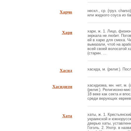
Харчо
нескл., ср. (груз. chars
или жидкого соуса из ба
Харя
хари, ж. 1. Лицо, физио
зеркала не любит. Пого
ей в харю для смеха. Ч
вымазали, чтоб на араб
всей своей волосатой ха
(старин. ...
Хасид
хасида, м. (религ.). Пос
Хасидизм
хасидизма, мн. нет, м. (
(религ.). Религиозно-ми
18 веке как секта и вп
среди верующих евреев.
Хата
хаты, ж. 1. Крестьянски
украинской и южнорусс
дверью хаты, уставлен
Гоголь. 2. Употр. в наз