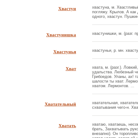
Хвастун
хвастуна, м. Хвастливый
погляжу. Крылов. А как
одного, хвастун. Пушкин.
Хвастунишка
хвастунишки, м. (разг. пр
Хвастунья
хвастуньи, р. мн. хвасту
Хват
хвата, м. (разг.). Ловк
удальства. Любезный че
Грибоедов. Уланы, ах! т
шалости ты хват. Лермо
хватом. Лермонтов. ...
Хватательный
хватательная, хватател
схватывания чего-н. Хв
Хватать
хватаю, хватаешь, несов.
брать, Захватывать рук
внезапно). Он тороплив