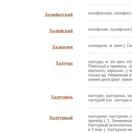
Халифатский
халифатская, халифатско
Халифский
халифская, халифское (и
Халкидон
халкидона, м. (мин.). См
Халтура
халтуры, ж. (от греч. ch
Побочный и преимущ. ле
обычного, первонач. у пе
только ед. Небрежная и
знания дела (разг. прене
Халтурить
халтурю, халтуришь, нес
халтурой (см. халтура в 1
Халтурный
халтурная, халтурное; х
пренебр.). 1. Занимающи
Халтурный исполнитель
в 3 знач.). Халтурная кни