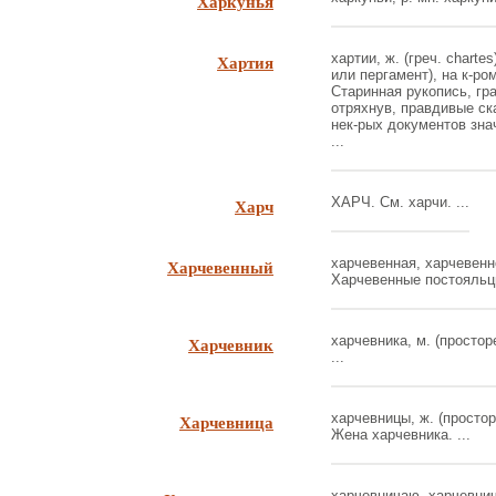
Харкунья
Хартия
хартии, ж. (греч. charte
или пергамент), на к-ро
Старинная рукопись, гр
отряхнув, правдивые ск
нек-рых документов зна
...
Харч
ХАРЧ. См. харчи. ...
Харчевенный
харчевенная, харчевенно
Харчевенные постояльцы
Харчевник
харчевника, м. (простор
...
Харчевница
харчевницы, ж. (просторе
Жена харчевника. ...
харчевничаю, харчевнича