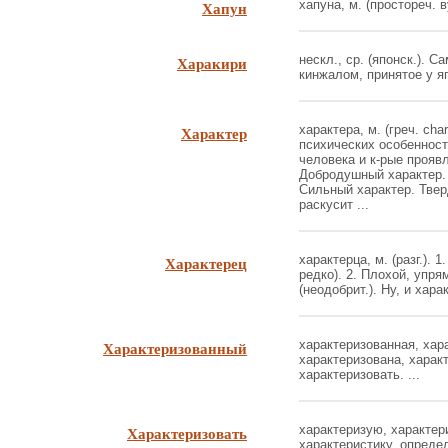
Хапун
хапуна, м. (простореч. ву
Харакири
нескл., ср. (японск.). 
кинжалом, принятое у яп
Характер
характера, м. (греч. cha
психических особенност
человека и к-рые прояв
Добродушный характер. 
Сильный характер. Твер
раскусит ...
Характерец
характерца, м. (разг.). 
редко). 2. Плохой, упр
(неодобрит.). Ну, и харак
Характеризованный
характеризованная, хар
характеризована, характ
характеризовать. ...
Характеризовать
характеризую, характери
характеристику, определ