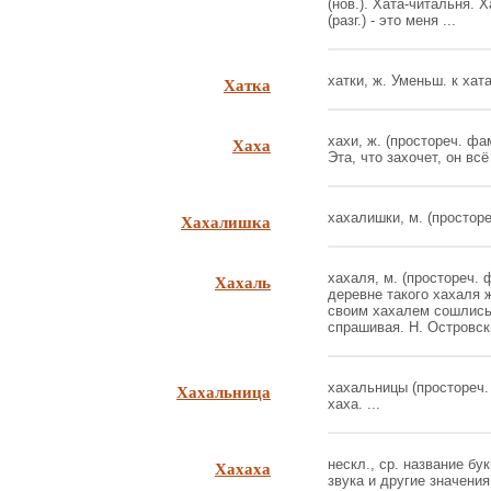
(нов.). Хата-читальня. 
(разг.) - это меня ...
Хатка
хатки, ж. Уменьш. к хата
Хаха
хахи, ж. (простореч. фа
Эта, что захочет, он всё
Хахалишка
хахалишки, м. (простореч
Хахаль
хахаля, м. (простореч. 
деревне такого хахаля 
своим хахалем сошлись,
спрашивая. Н. Островски
Хахальница
хахальницы (простореч. 
хаха. ...
Хахаха
нескл., ср. название бу
звука и другие значения; 