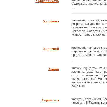
Харчевничать
Содержать харчевню. 2.
...
Харчевня
харчевни, р. мн. харчеве
разряда, закусочное за
кушаньями. Помимо скла
Некрасов. Солдаты и м
устремлялись к харчевня
Харчевой
харчевая, харчевое (прос
Харчевые припасы. 2. П
продовольствие. Харчевы
Харчи
харчей, ед. (в том же зна
харчи, ж. (араб. harg - 
съестные припасы. Харчи
шутл. поговорка). На св
начальниками из-за харч
себе выр ...
Харчиться
харчусь, харчишься, нес
питаться. || Тратить ден