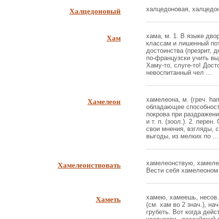
Халцедоновый
халцедоновая, халцедоно
Хам
хама, м. 1. В языке дв
классам и лишенный пот
достоинства (презрит, 
по-французски учить вы
Хаму-то, слуге-то! Дост
невоспитанный чел ...
Хамелеон
хамелеона, м. (греч. ha
обладающее способност
покрова при раздражен
и т. п. (зоол.). 2. пере
свои мнения, взгляды, 
выгоды, из мелких по ...
Хамелеонствовать
хамелеонствую, хамелеон
Вести себя хамелеоном (
Хаметь
хамею, хамеешь, несов. 
(см. хам во 2 знач.), на
грубеть. Вот когда дей