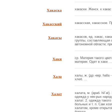
Хакаска
хакаски. Женск. к хакас 
Хакасский
хакасская, хакасское. Пр
Хакасы
хакасов, ед. хакас, хак
группы, составляющая 
автономной области; пре
Хаки
ср. Материя такого цвет
материи. Одет в хаки. ..
Хала
халы, ж. (др.-евр. halla
хлеб. ...
Халат
халата, м. (араб. hil`at
одежда у нек-рых народ
халат. 2. одежда таког
больных и т. п. Сам хоз
халатом, кроме открытой
борода. ...