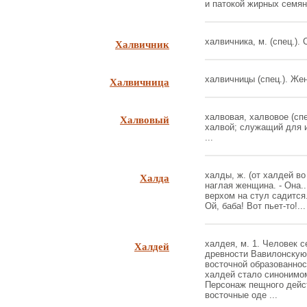
и патокой жирных семян 
Халвичник
халвичника, м. (спец.).
Халвичница
халвичницы (спец.). Женс
Халвовый
халвовая, халвовое (сп
халвой; служащий для 
...
Халда
халды, ж. (от халдей во 
наглая женщина. - Она..
верхом на стул садится
Ой, баба! Вот пьет-то!...
Халдей
халдея, м. 1. Человек 
древности Вавилонскую
восточной образованнос
халдей стало синонимом
Персонаж пещного дейст
восточные оде ...