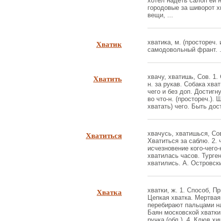
хотел надеть салоп ей 
городовые за шиворот х
вещи, ...
Хватик
хватика, м. (простореч. 
самодовольный франт. .
Хватить
хвачу, хватишь, Сов. 1. 
н. за рукав. Собака хват
чего и без доп. Достигну
во что-н. (простореч.). 
хватать) чего. Быть дост
Хватиться
хвачусь, хватишься, Сов.
Хватиться за саблю. 2. 
исчезновение кого-чего-
хватилась часов. Турген
хватились. А. Островский
Хватка
хватки, ж. 1. Способ, П
Цепкая хватка. Мертвая 
перебирают пальцами на
Баян московской хватки.
ручка (обл.). 4. Клюв хищ