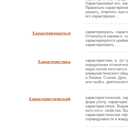
Характеризовал его, ка
Правильно характеризов
указать, отметить чью-н
его характеризуе ...
Характеризоваться
характеризуюсь, характе
Отличаться какими-н. х
характеризуются крайне
характеризовать. ...
Характеристика
характеристики, ж. (от гр
определение отличитель
недостатков кого-чего-
коммунистического обще
и Ленина. Сталин. Дать
или чьей-н. деятельности.
Характеристический
характеристическая, хар
форм употр. характерис
характеристично. Выра
кого-что-н. свойства. В
характеристическая чер
справедливости и жажда 