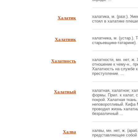
Халатик
халатика, м. (разг.). Ум
стоял в халатике плешив
Халатник
халатника, м. (устар.).
старьевщике-татарине). .
Халатность
халатности, мн. нет, ж.
отношение к чему-н., пр
Халатность на службе к
преступление. ...
Халатный
халатная, халатное; хал
формы. Прил. к халат,
покрой. Халатная ткань.
неповоротливый. Кифа М
проводил жизнь халатны
безразличный ...
Халва
халвы, мн. нет, ж. (араб
представляющее собой 