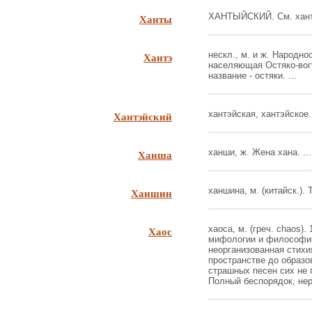
Ханты
ХАНТЫЙСКИЙ. См. хантэ,
Хантэ
нескл., м. и ж. Народно
населяющая Остяко-вог
название - остяки. ...
Хантэйский
хантэйская, хантэйское. 
Ханша
ханши, ж. Жена хана. ...
Ханшин
ханшина, м. (китайск.). Т
Хаос
хаоса, м. (греч. chaos).
мифологии и философии
неорганизованная стих
пространстве до образо
страшных песен сих не п
Полный беспорядок, нера