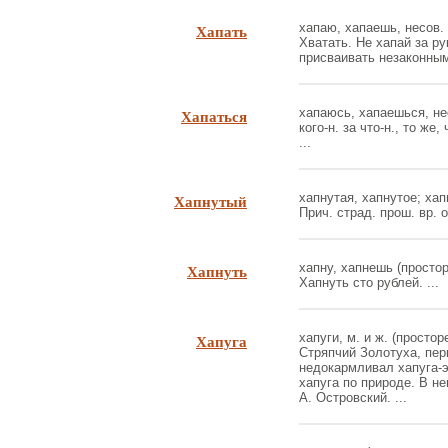
Хапать
хапаю, хапаешь, несов. (
Хватать. Не хапай за рук
присваивать незаконным 
Хапаться
хапаюсь, хапаешься, нес
кого-н. за что-н., то же,
...
Хапнутый
хапнутая, хапнутое; хапн
Прич. страд. прош. вр. о
Хапнуть
хапну, хапнешь (простор
Хапнуть сто рублей. ...
Хапуга
хапуги, м. и ж. (просторе
Стряпчий Золотуха, пер
недокармливал хапуга-э
хапуга по природе. В не
А. Островский. ...