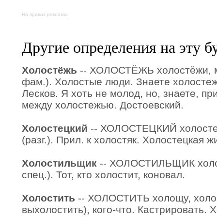
На правах рекламы:
Другие определения на эту б
Холостёжь
-- ХОЛОСТЁЖЬ холостёжи, мн.
фам.). Холостые люди. Знаете холостежь
Лесков. Я хоть не молод, но, знаете, пр
между холостежью. Достоевский.
Холостецкий
-- ХОЛОСТЕЦКИЙ холостец
(разг.). Прил. к холостяк. Холостецкая ж
Холостильщик
-- ХОЛОСТИЛЬЩИК холос
спец.). Тот, кто холостит, коновал.
Холостить
-- ХОЛОСТИТЬ холощу, холос
выхолостить), кого-что. Кастрировать. 