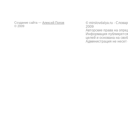
Создание сайта —
Алексей Попов
© mirslovdalya.ru - Слов
© 2009
2009
Авторские права на опре
Информация публикуется
целей и основана на сво
Администрация не несет 