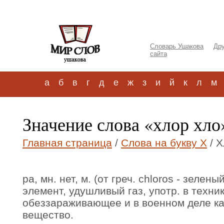
Словарь Ушакова
Дру
сайта
а
б
в
г
д
е
ж
з
и
й
к
л
м
Значение слова «хлор хло
Главная страница
/
Слова на букву Х
/ Х
ра, мн. нет, м. (от греч. chloros - зелен
элемент, удушливый газ, употр. в техник
обеззараживающее и в военном деле к
вещество.