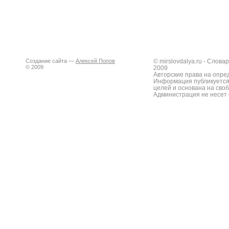
Создание сайта —
Алексей Попов
© mirslovdalya.ru - Слов
© 2009
2009
Авторские права на опре
Информация публикуется
целей и основана на сво
Администрация не несет 