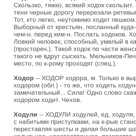
Скользко, тяжко, всякий ходок скользит.
тени черные дорогу перерезали ретивым
Тот, кто легко, неутомимо ходит пешком. 
Выборный от крестьян, посланный куда-
чем-н. перед кем-н. Послать ходоков. Хо
Ловкий человек, способный, умелый в к
(простореч.). Такой ходок по части женс
такого не вдруг сыскать. Мельников-Печ
место, по к-рому проходят (спец.).
Ходор
-- ХОДОР ходора, м. Только в вы
ходором (обл.) - то же, что ходить ходун
замечательный... Сила! Одно слово скаж
ходором ходит. Чехов.
Ходули
-- ХОДУЛИ ходулей, ед. ходуля, 
с набитыми приступками, на к-рые стано
переставляя шесты и делая большие шаг