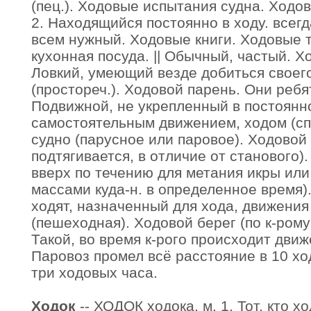
(пец.). Ходовые испытания судна. Ходо
2. Находящийся постоянно в ходу. всег
всем нужный. Ходовые книги. Ходовые 
кухонная посуда. || Обычный, частый. Х
Ловкий, умеющий везде добиться своег
(простореч.). Ходовой парень. Они ребя
Подвижной, не укрепленный в постоянно
самостоятельным движением, ходом (спе
судно (парусное или паровое). Ходовой 
подтягивается, в отличие от станового)
вверх по течению для метания икры ил
массами куда-н. в определенное время). 
ходят, назначенный для хода, движения 
(пешеходная). Ходовой берег (по к-рому 
Такой, во время к-рого происходит движе
Паровоз промел всё расстояние в 10 хо
три ходовых часа.
Ходок
-- ХОДОК ходока, м. 1. Тот, кто 