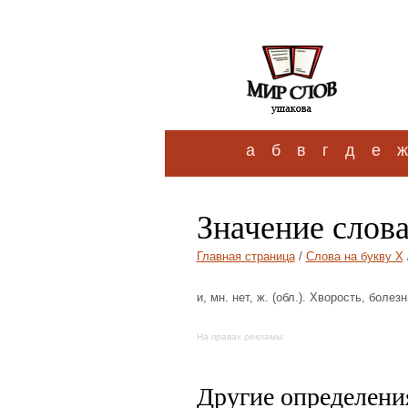
а
б
в
г
д
е
ж
Значение слова
Главная страница
/
Слова на букву Х
и, мн. нет, ж. (обл.). Хворость, болезн
На правах рекламы:
Другие определения