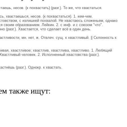
ешь, несов. (к похвастать) (разг.). То же, что хвастаться.
 хвастаешься, несов. (к похвастаться). 1. кем-чем.
астовством, с излишней похвалой. Не хвастаюсь сложеньем, однако
я своим образованием. Лейкин. 2. с инф. и с союзом "что".
 (разг.). Хвастается, что сделает всё в один день.
ливости, мн. нет, ж. Отвлеч. сущ. к хвастливый. || Склонность к
ая, хвастливое; хвастлив, хвастлива, хвастливо. 1. Любящий
Хвастливый человек. 2. Исполненный хвастовства (разг.).
стнёшь (разг.). Однокр. к хвастать.
ем также ищут: