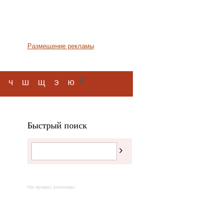
Размещение рекламы
я
ч
ш
щ
э
ю
Быстрый поиск
На правах рекламы: