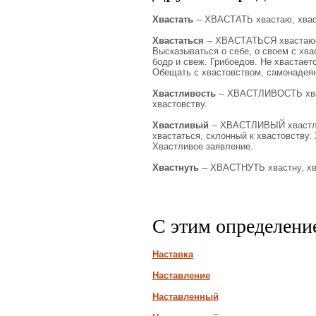
Хвастать
-- ХВАСТАТЬ хвастаю, хваста
Хвастаться
-- ХВАСТАТЬСЯ хвастаюсь,
Высказываться о себе, о своем с хв
бодр и свеж. Грибоедов. Не хвастаетс
Обещать с хвастовством, самонадеянно
Хвастливость
-- ХВАСТЛИВОСТЬ хваст
хвастовству.
Хвастливый
-- ХВАСТЛИВЫЙ хвастлив
хвастаться, склонный к хвастовству. 
Хвастливое заявление.
Хвастнуть
-- ХВАСТНУТЬ хвастну, хва
С этим определени
Наставка
Наставление
Наставленный