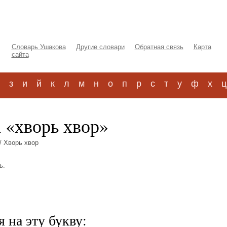
Словарь Ушакова
Другие словари
Обратная связь
Карта
сайта
з
и
й
к
л
м
н
о
п
р
с
т
у
ф
х
ц
 «хворь хвор»
/ Хворь хвор
ь.
 на эту букву: