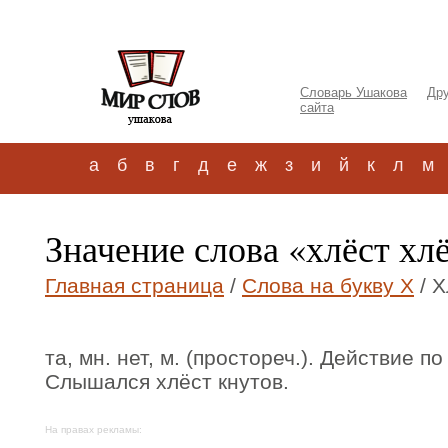
Словарь Ушакова
Дру
сайта
а
б
в
г
д
е
ж
з
и
й
к
л
м
Значение слова «хлёст хл
Главная страница
/
Слова на букву Х
/ Х
та, мн. нет, м. (простореч.). Действие по
Слышался хлёст кнутов.
На правах рекламы: