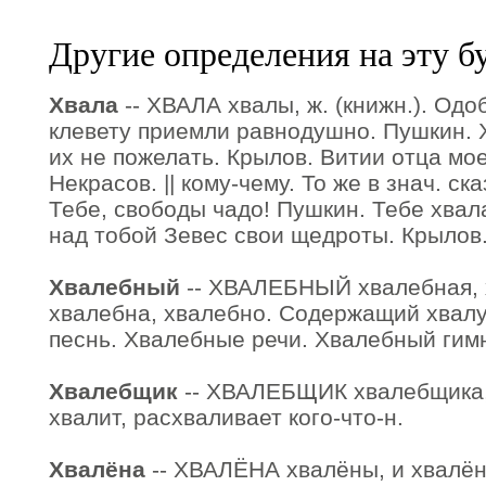
Другие определения на эту б
Хвала
-- ХВАЛА хвалы, ж. (книжн.). Одо
клевету приемли равнодушно. Пушкин. 
их не пожелать. Крылов. Витии отца мо
Некрасов. || кому-чему. То же в знач. ск
Тебе, свободы чадо! Пушкин. Тебе хвала
над тобой Зевес свои щедроты. Крылов
Хвалебный
-- ХВАЛЕБНЫЙ хвалебная, 
хвалебна, хвалебно. Содержащий хвалу
песнь. Хвалебные речи. Хвалебный гим
Хвалебщик
-- ХВАЛЕБЩИК хвалебщика, м.
хвалит, расхваливает кого-что-н.
Хвалёна
-- ХВАЛЁНА хвалёны, и хвалёнк