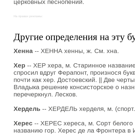
церковных песнопений.
На правах рекламы:
Другие определения на эту б
Хенна
-- ХЕННА хенны, ж. См. хна.
Хер
-- ХЕР хера, м. Старинное название 
спросил вдруг Ферапонт, произнося букв
почти как хер. Достоевский. || Две черты
Владыка решение консисторское о назн
перечеркнул. Лесков.
Хердель
-- ХЕРДЕЛЬ херделя, м. (спорт.
Херес
-- ХЕРЕС хереса, м. Сорт белого 
названию гор. Херес де ла Фронтера в 