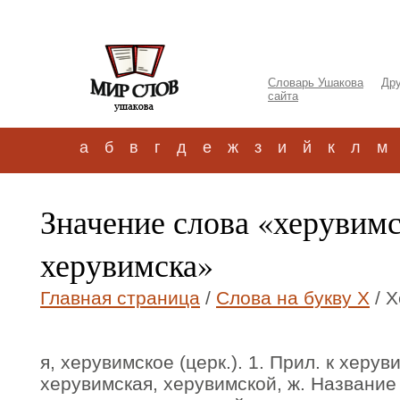
Словарь Ушакова
Дру
сайта
а
б
в
г
д
е
ж
з
и
й
к
л
м
Значение слова «херувим
херувимска»
Главная страница
/
Слова на букву Х
/ Х
я, херувимское (церк.). 1. Прил. к херуви
херувимская, херувимской, ж. Название