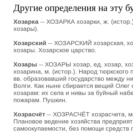
Другие определения на эту б
Хозарка
-- ХОЗАРКА хозарки, ж. (истор.)
хозары).
Хозарский
-- ХОЗАРСКИЙ хозарская, хоз
хозары. Хозарское царство.
Хозары
-- ХОЗАРЫ хозар, ед. хозар, хо
хозарина, м. (истор.). Народ тюркского 
вв. образовавший государство между н
Волги. Как ныне сбирается вещий Олег
хозарам: их села и нивы за буйный набе
пожарам. Пушкин.
Хозрасчёт
-- ХОЗРАСЧЁТ хозрасчета, мн. 
Плановое ведение хозяйства предприят
самоокупаемости, без помощи средств 