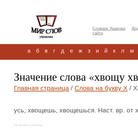
Словарь Ушакова
Дру
сайта
а
б
в
г
д
е
ж
з
и
й
к
л
м
Значение слова «хвощу х
Главная страница
/
Слова на букву Х
/ 
усь, хвощешь, хвощешься. Наст. вр. от 
На правах рекламы: