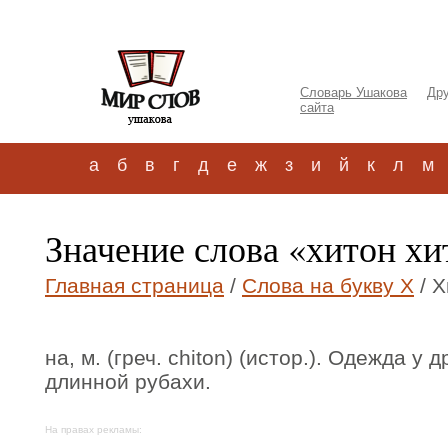
Словарь Ушакова
Дру
сайта
а
б
в
г
д
е
ж
з
и
й
к
л
м
Значение слова «хитон хи
Главная страница
/
Слова на букву Х
/ Х
на, м. (греч. chiton) (истор.). Одежда у 
длинной рубахи.
На правах рекламы: