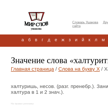
Словарь Ушакова
Дру
сайта
а
б
в
г
д
е
ж
з
и
й
к
л
м
Значение слова «халтури
Главная страница
/
Слова на букву Х
/ Х
халтуришь, несов. (разг. пренебр.). Зан
халтура в 1 и 2 знач.).
На правах рекламы: