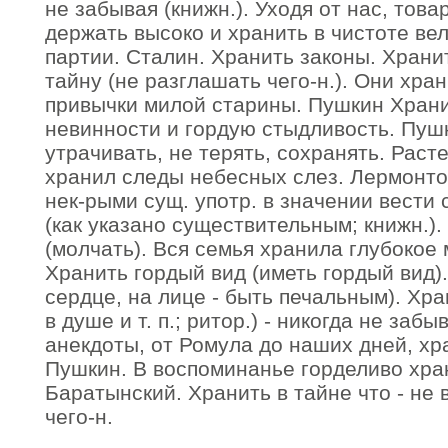
не забывая (книжн.). Уходя от нас, то
держать высоко и хранить в чистоте ве
партии. Сталин. Хранить законы. Храни
тайну (не разглашать чего-н.). Они хра
привычки милой старины. Пушкин Храни
невинности и гордую стыдливость. Пушки
утрачивать, не терять, сохранять. Рас
хранил следы небесных слез. Лермонтов.
нек-рыми сущ. употр. в значении вести 
(как указано существительным; книжн.)
(молчать). Вся семья хранила глубокое 
Хранить гордый вид (иметь гордый вид).
сердце, на лице - быть печальным). Хра
в душе и т. п.; ритор.) - никогда не за
анекдоты, от Ромула до наших дней, хр
Пушкин. В воспоминанье горделиво хран
Баратынский. Хранить в тайне что - не
чего-н.