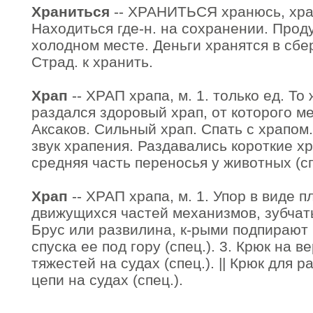
Храниться
-- ХРАНИТЬСЯ хранюсь, хран
Находиться где-н. на сохранении. Прод
холодном месте. Деньги хранятся в сбер
Страд. к хранить.
Храп
-- ХРАП храпа, м. 1. только ед. То
раздался здоровый храп, от которого м
Аксаков. Сильный храп. Спать с храпом.
звук храпения. Раздавались короткие хр
средняя часть переносья у животных (сп
Храп
-- ХРАП храпа, м. 1. Упор в виде п
движущихся частей механизмов, зубчатых 
Брус или развилина, к-рыми подпирают
спуска ее под гору (спец.). 3. Крюк на 
тяжестей на судах (спец.). || Крюк для 
цепи на судах (спец.).