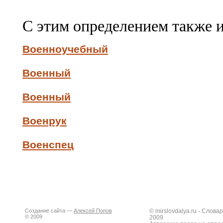
С этим определением также 
Военноучебный
Военный
Военный
Военрук
Военспец
Создание сайта —
Алексей Попов
© mirslovdalya.ru - Слов
© 2009
2009