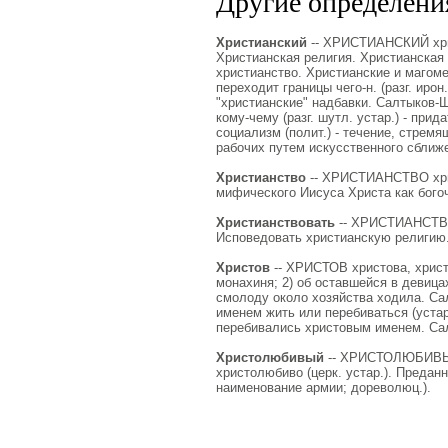
Другие определения
Христианский
-- ХРИСТИАНСКИЙ христ
Христианская религия. Христианская
христианство. Христианские и магоме
переходит границы чего-н. (разг. ирон
"христианские" надбавки. Салтыков-Щ
кому-чему (разг. шутл. устар.) - при
социализм (полит.) - течение, стрем
рабочих путем искусственного сближ
Христианство
-- ХРИСТИАНСТВО христ
мифического Иисуса Христа как бого
Христианствовать
-- ХРИСТИАНСТВОВ
Исповедовать христианскую религию
Христов
-- ХРИСТОВ христова, христов
монахиня; 2) об оставшейся в девица
смолоду около хозяйства ходила. Сал
именем жить или перебиваться (устар
перебивались христовым именем. Са
Христолюбивый
-- ХРИСТОЛЮБИВЫЙ 
христолюбиво (церк. устар.). Предан
наименование армии; дореволюц.).