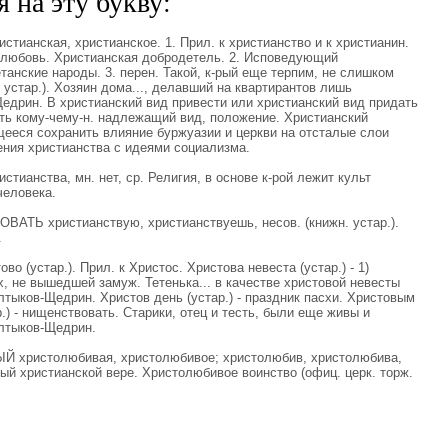
 на эту букву:
ианская, христианское. 1. Прил. к христианство и к христианин.
 любовь. Христианская добродетель. 2. Исповедующий
танские народы. 3. перен. Такой, к-рый еще терпим, не слишком
. устар.). Хозяин дома..., делавший на квартирантов лишь
едрин. В христианский вид привести или христианский вид придать
дать кому-чему-н. надлежащий вид, положение. Христианский
ящееся сохранить влияние буржуазии и церкви на отсталые слои
ения христианства с идеями социализма.
ианства, мн. нет, ср. Религия, в основе к-рой лежит культ
человека.
АТЬ христианствую, христианствуешь, несов. (книжн. устар.).
.
о (устар.). Прил. к Христос. Христова невеста (устар.) - 1)
х, не вышедшей замуж. Тетенька... в качестве христовой невесты
тыков-Щедрин. Христов день (устар.) - праздник пасхи. Христовым
.) - нищенствовать. Старики, отец и тесть, были еще живы и
лтыков-Щедрин.
христолюбивая, христолюбивое; христолюбив, христолюбива,
ный христианской вере. Христолюбивое воинство (офиц. церк. торж.