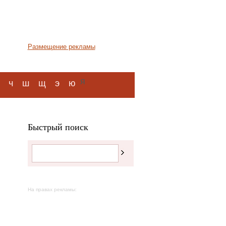
Размещение рекламы
я
ч
ш
щ
э
ю
Быстрый поиск
На правах рекламы: