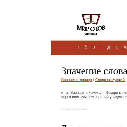
а
б
в
г
д
е
ж
Значение слов
Главная страница
/
Слова на букву Х
и, ж. Уменьш. к хижина. - Вскоре мел
через несколько мгновений увидел ни
На правах рекламы: