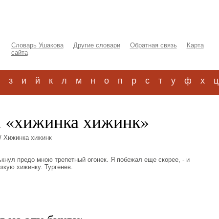
Словарь Ушакова
Другие словари
Обратная связь
Карта
сайта
з
и
й
к
л
м
н
о
п
р
с
т
у
ф
х
ц
а «хижинка хижинк»
/ Хижинка хижинк
ькнул предо мною трепетный огонек. Я побежал еще скорее, - и
зкую хижинку. Тургенев.