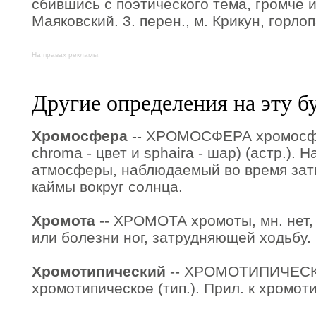
сбившись с поэтического тема, громче 
Маяковский. 3. перен., м. Крикун, горлоп
На правах рекламы:
Другие определения на эту б
Хромосфера
-- ХРОМОСФЕРА хромосферы
chroma - цвет и sphaira - шар) (астр.).
атмосферы, наблюдаемый во время зат
каймы вокруг солнца.
Хромота
-- ХРОМОТА хромоты, мн. нет,
или болезни ног, затрудняющей ходьбу.
Хромотипический
-- ХРОМОТИПИЧЕСКИ
хромотипическое (тип.). Прил. к хромот