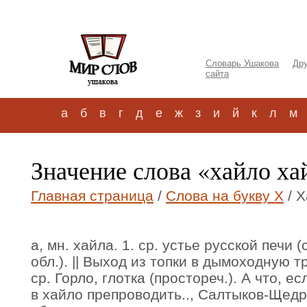
Словарь Ушакова
Дру
сайта
а
б
в
г
д
е
ж
з
и
й
к
л
м
Значение слова «хайло ха
Главная страница
/
Слова на букву Х
/ Х
а, мн. хайла. 1. ср. устье русской печи (
обл.). || Выход из топки в дымоходную тру
ср. Горло, глотка (простореч.). А что, е
в хайло препроводить.., Салтыков-Щедри