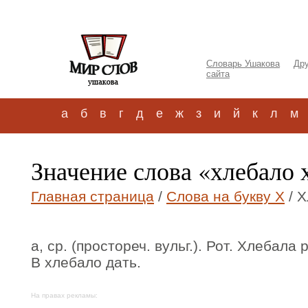
Словарь Ушакова
Дру
сайта
а
б
в
г
д
е
ж
з
и
й
к
л
м
Значение слова «хлебало 
Главная страница
/
Слова на букву Х
/ Х
а, ср. (простореч. вульг.). Рот. Хлебала 
В хлебало дать.
На правах рекламы: