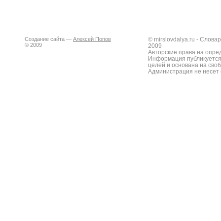
Создание сайта —
Алексей Попов
© mirslovdalya.ru - Слов
© 2009
2009
Авторские права на опре
Информация публикуется
целей и основана на сво
Администрация не несет 