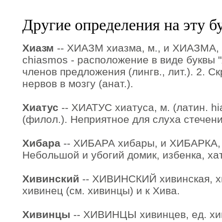
Другие определения на эту б
Хиазм
-- ХИАЗМ хиазма, м., и ХИАЗМА, х
chiasmos - расположение в виде буквы "
членов предложения (лингв., лит.). 2. 
нервов в мозгу (анат.).
Хиатус
-- ХИАТУС хиатуса, м. (латин. hia
(филол.). Неприятное для слуха стечен
Хибара
-- ХИБАРА хибары, и ХИБАРКА, хи
Небольшой и убогий домик, избенка, хат
Хивинский
-- ХИВИНСКИЙ хивинская, хи
хивинец (см. хивинцы) и к Хива.
Хивинцы
-- ХИВИНЦЫ хивинцев, ед. хив