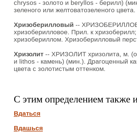
chrysos - золото и beryllos - берилл) (м
зеленого или желтоватозеленого цвета.
Хризоберилловый
-- ХРИЗОБЕРИЛЛОВ
хризоберилловое. Прил. к хризоберилл;
хризобериллом. Хризоберилловый перс
Хризолит
-- ХРИЗОЛИТ хризолита, м. (от
и lithos - камень) (мин.). Драгоценный 
цвета с золотистым оттенком.
С этим определением также 
Вдаться
Вдашься