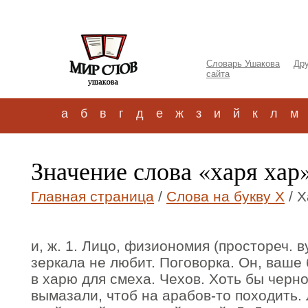
Словарь Ушакова
Дру
сайта
а
б
в
г
д
е
ж
з
и
й
к
л
м
Значение слова «харя хар
Главная страница
/
Слова на букву Х
/ Х
и, ж. 1. Лицо, физиономия (простореч. ву
зеркала не любит. Поговорка. Он, ваше
в харю для смеха. Чехов. Хоть бы черн
вымазали, чтоб на арабов-то походить.