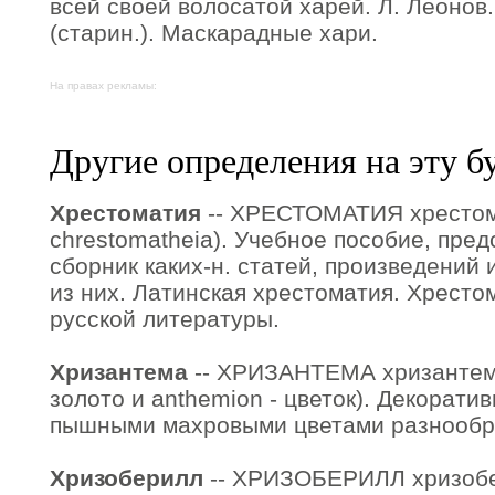
всей своей волосатой харей. Л. Леонов.
(старин.). Маскарадные хари.
На правах рекламы:
Другие определения на эту б
Хрестоматия
-- ХРЕСТОМАТИЯ хрестомат
chrestomatheia). Учебное пособие, пр
сборник каких-н. статей, произведений
из них. Латинская хрестоматия. Хресто
русской литературы.
Хризантема
-- ХРИЗАНТЕМА хризантемы, 
золото и anthemion - цветок). Декорати
пышными махровыми цветами разнообра
Хризоберилл
-- ХРИЗОБЕРИЛЛ хризобери