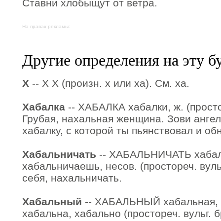
Ставни хлобыщут от ветра.
На правах рекламы:
Другие определения на эту б
Х
-- Х Х (произн. х или ха). См. ха.
Хабалка
-- ХАБАЛКА хабалки, ж. (простор
Грубая, нахальная женщина. Зови ангел
хабалку, с которой ты пьянствовал и об
Хабальничать
-- ХАБАЛЬНИЧАТЬ хаба
хабальничаешь, несов. (простореч. вульг
себя, нахальничать.
Хабальный
-- ХАБАЛЬНЫЙ хабальная, 
хабальна, хабально (простореч. вульг. б