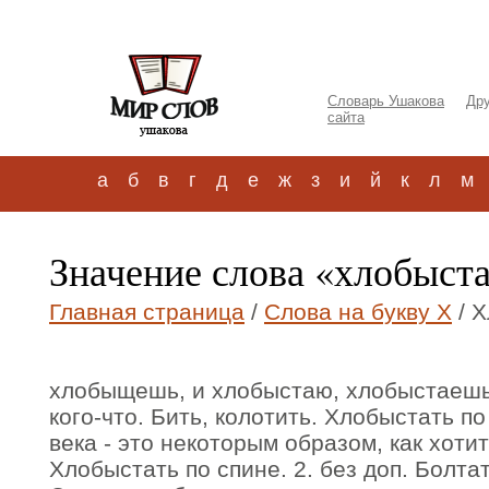
Словарь Ушакова
Дру
сайта
а
б
в
г
д
е
ж
з
и
й
к
л
м
Значение слова «хлобыст
Главная страница
/
Слова на букву Х
/ 
хлобыщешь, и хлобыстаю, хлобыстаешь, 
кого-что. Бить, колотить. Хлобыстать п
века - это некоторым образом, как хотит
Хлобыстать по спине. 2. без доп. Болтат