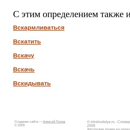
С этим определением также 
Вскармливаться
Вскатить
Вскачу
Вскачь
Вскидывать
Создание сайта —
Алексей Попов
© mirslovdalya.ru - Слов
© 2009
2009
Авторские права на опре