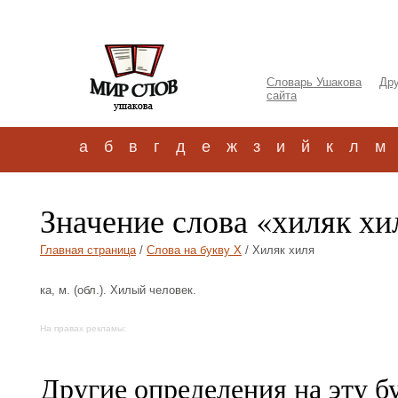
Словарь Ушакова
Дру
сайта
а
б
в
г
д
е
ж
з
и
й
к
л
м
Значение слова «хиляк хи
Главная страница
/
Слова на букву Х
/ Хиляк хиля
ка, м. (обл.). Хилый человек.
На правах рекламы:
Другие определения на эту б