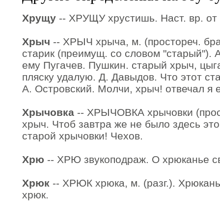
Хрущу
-- ХРУЩУ хрустишь. Наст. вр. от 
Хрыч
-- ХРЫЧ хрыча, м. (простореч. бра
старик (преимущ. со словом "старый"). 
ему Пугачев. Пушкин. старый хрыч, цыга
пляску удалую. Д. Давыдов. Что этот с
А. Островский. Молчи, хрыч! отвечал я 
Хрычовка
-- ХРЫЧОВКА хрычовки (прост
хрыч. Чтоб завтра же не было здесь это
старой хрычовки! Чехов.
Хрю
-- ХРЮ звукоподраж. О хрюканье с
Хрюк
-- ХРЮК хрюка, м. (разг.). Хрюкан
хрюк.