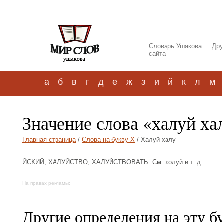
Словарь Ушакова
Дру
сайта
а
б
в
г
д
е
ж
з
и
й
к
л
м
Значение слова «халуй ха
Главная страница
/
Слова на букву Х
/ Халуй халу
ЙСКИЙ, ХАЛУЙСТВО, ХАЛУЙСТВОВАТЬ. См. холуй и т. д.
На правах рекламы:
Другие определения на эту б