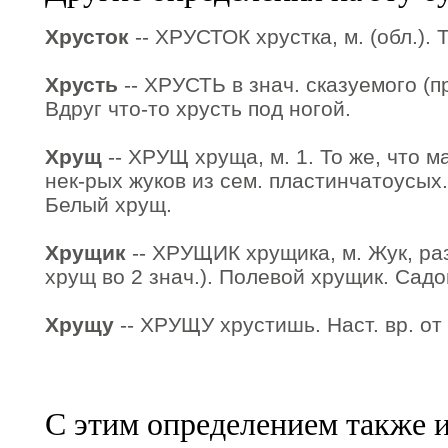
Хрусток
-- ХРУСТОК хрустка, м. (обл.). 
Хрусть
-- ХРУСТЬ в знач. сказуемого (п
Вдруг что-то хрусть под ногой.
Хрущ
-- ХРУЩ хруща, м. 1. То же, что м
нек-рых жуков из сем. пластинчатоусы
Белый хрущ.
Хрущик
-- ХРУЩИК хрущика, м. Жук, ра
хрущ во 2 знач.). Полевой хрущик. Сад
Хрущу
-- ХРУЩУ хрустишь. Наст. вр. от 
С этим определением также 