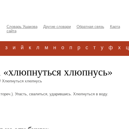
Словарь Ушакова
Другие словари
Обратная связь
Карта
сайта
з
и
й
к
л
м
н
о
п
р
с
т
у
ф
х
ц
а «хлюпнуться хлюпнусь»
/ Хлюпнуться хлюпнусь
стореч.). Упасть, свалиться, ударившись. Хлюпнуться в воду.