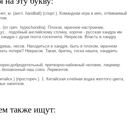
 на эту букву:
т, м. (англ. handball) (спорт.). Командная игра в мяч, отбиваемый
лом.
 (от греч. hypochondria). Плохое, мрачное настроение,
уг,...подобный английскому сплину, короче - русская хандра им
хандра с души поэта соскочила. Некрасов. Впасть в хандру.
ишь, несов. Находиться в хандре, быть в плохом, мрачном
вать потери? Некрасов. Такая, братец, тоска нашла, хандрить
ворно-добродетельный, притворно-набожный человек, лицемер.
а беззаконный наш союз. Лермонтов.
итайск.) (простореч.). 1. Китайская хлебная водка желтого цвета,
ных напитков.
ем также ищут: