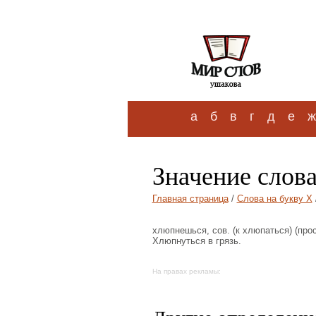
а
б
в
г
д
е
ж
Значение слов
Главная страница
/
Слова на букву Х
хлюпнешься, сов. (к хлюпаться) (про
Хлюпнуться в грязь.
На правах рекламы: