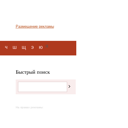
Размещение рекламы
я
ч
ш
щ
э
ю
Быстрый поиск
На правах рекламы: