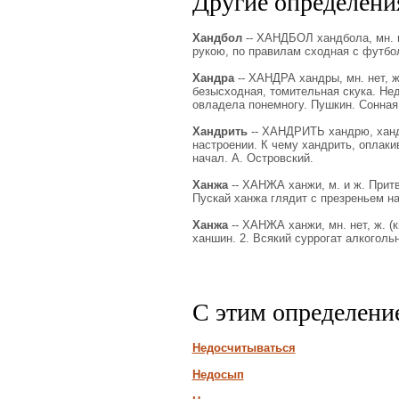
Другие определения
Хандбол
-- ХАНДБОЛ хандбола, мн. не
рукою, по правилам сходная с футбо
Хандра
-- ХАНДРА хандры, мн. нет, ж.
безысходная, томительная скука. Нед
овладела понемногу. Пушкин. Сонная 
Хандрить
-- ХАНДРИТЬ хандрю, хандр
настроении. К чему хандрить, оплаки
начал. А. Островский.
Ханжа
-- ХАНЖА ханжи, м. и ж. Прит
Пускай ханжа глядит с презреньем н
Ханжа
-- ХАНЖА ханжи, мн. нет, ж. (к
ханшин. 2. Всякий суррогат алкоголь
С этим определени
Недосчитываться
Недосып