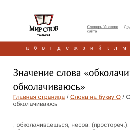
Словарь Ушакова
Дру
сайта
а
б
в
г
д
е
ж
з
и
й
к
л
м
Значение слова «обколачи
обколачиваюсь»
Главная страница
/
Слова на букву О
/ 
обколачиваюсь
, обколачиваешься, несов. (простореч.). 