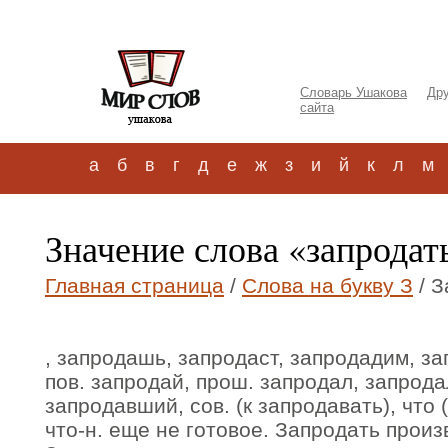
Словарь Ушакова
Дру
сайта
а
б
в
г
д
е
ж
з
и
й
к
л
м
Значение слова «запродат
Главная страница
/
Слова на букву З
/ З
, запродашь, запродаст, запродадим, за
пов. запродай, прош. запродал, запрода
запродавший, сов. (к запродавать), что 
что-н. еще не готовое. Запродать произ