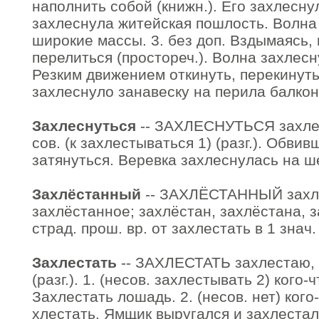
наполнить собой (книжн.). Его захлесну
захлеснула житейская пошлость. Волна
широкие массы. 3. без доп. Вздымаясь, 
перелиться (простореч.). Волна захлесну
Резким движением откинуть, перекинуть 
захлеснуло занавеску на перила балко
Захлеснуться
-- ЗАХЛЕСНУТЬСЯ захлес
сов. (к захлестываться 1) (разг.). Обвив
затянуться. Веревка захлеснулась на ш
Захлёстанный
-- ЗАХЛЁСТАННЫЙ захл
захлёстанное; захлёстан, захлёстана, за
страд. прош. вр. от захлестать в 1 знач.
Захлестать
-- ЗАХЛЕСТАТЬ захлестаю, 
(разг.). 1. (несов. захлестывать 2) кого-
Захлестать лошадь. 2. (несов. нет) кого
хлестать. Ямщик выругался и захлеста