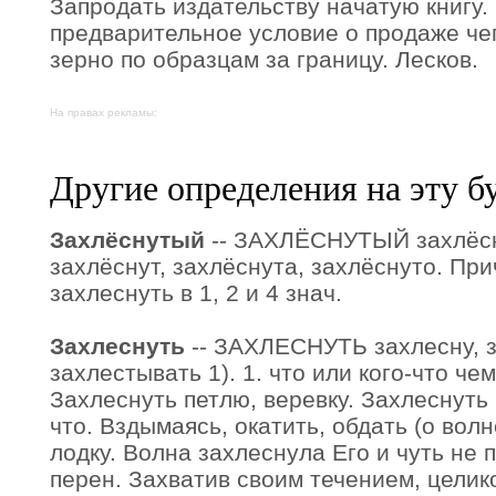
Запродать издательству начатую книгу. 
предварительное условие о продаже чег
зерно по образцам за границу. Лесков.
На правах рекламы:
Другие определения на эту б
Захлёснутый
-- ЗАХЛЁСНУТЫЙ захлёсн
захлёснут, захлёснута, захлёснуто. Прич
захлеснуть в 1, 2 и 4 знач.
Захлеснуть
-- ЗАХЛЕСНУТЬ захлесну, з
захлестывать 1). 1. что или кого-что чем
Захлеснуть петлю, веревку. Захлеснуть к
что. Вздымаясь, окатить, обдать (о вол
лодку. Волна захлеснула Его и чуть не по
перен. Захватив своим течением, целико