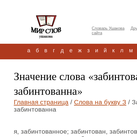
Словарь Ушакова
Дру
сайта
а
б
в
г
д
е
ж
з
и
й
к
л
м
Значение слова «забинто
забинтованна»
Главная страница
/
Слова на букву З
/ З
забинтованна
я, забинтованное; забинтован, забинто