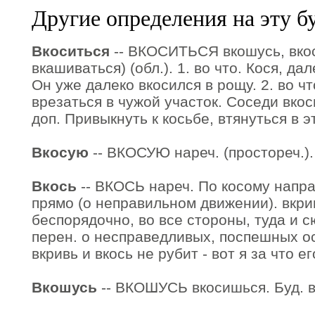
Другие определения на эту б
Вкоситься
-- ВКОСИТЬСЯ вкошусь, вкос
вкашиваться) (обл.). 1. во что. Кося, да
Он уже далеко вкосился в рощу. 2. во чт
врезаться в чужой участок. Соседи вкоси
доп. Привыкнуть к косьбе, втянуться в э
Вкосую
-- ВКОСУЮ нареч. (простореч.). 
Вкось
-- ВКОСЬ нареч. По косому напра
прямо (о неправильном движении). вкрив
беспорядочно, во все стороны, туда и с
перен. о несправедливых, поспешных о
вкривь и вкось не рубит - вот я за что 
Вкошусь
-- ВКОШУСЬ вкосишься. Буд. вр