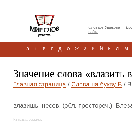
Словарь Ушакова
Дру
сайта
а
б
в
г
д
е
ж
з
и
й
к
л
м
Значение слова «влазить 
Главная страница
/
Слова на букву В
/ В
влазишь, несов. (обл. простореч.). Влез
На правах рекламы: