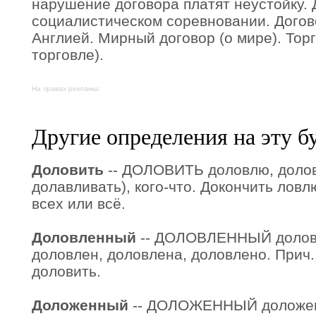
нарушение договора платят неустойку. 
социалистическом соревновании. Дого
Англией. Мирный договор (о мире). Тор
торговле).
На правах рекламы:
Другие определения на эту б
Доловить
-- ДОЛОВИТЬ доловлю, долови
долавливать), кого-что. Докончить ловлю
всех или всё.
Доловленный
-- ДОЛОВЛЕННЫЙ доловл
доловлен, доловлена, доловлено. Прич. 
доловить.
Доложенный
-- ДОЛОЖЕННЫЙ доложен