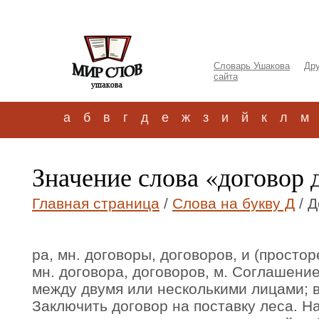
Словарь Ушакова
Дру
сайта
а
б
в
г
д
е
ж
з
и
й
к
л
м
Значение слова «договор 
Главная страница
/
Слова на букву Д
/ Д
ра, мн. договоры, договоров, и (просто
мн. договора, договоров, м. Соглашени
между двумя или несколькими лицами; 
Заключить договор на поставку леса. Н