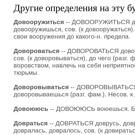
Другие определения на эту б
Довооружиться
-- ДОВООРУЖИТЬСЯ до
довооружишься, сов. (к довооружаться).
свои вооружения до какого-н. предела.
Довороваться
-- ДОВОРОВАТЬСЯ довор
сов. (к доворовываться), до чего (разг. 
воровством, навлечь на себя неприятно
тюрьмы.
Доворовываться
-- ДОВОРОВЫВАТЬСЯ
доворовываешься (разг. фам.). Несов. к
Довоююсь
-- ДОВОЮЮСЬ воюешься. Буд
Довраться
-- ДОВРАТЬСЯ доврусь, довр
довралась, довралось, сов. (к довираться