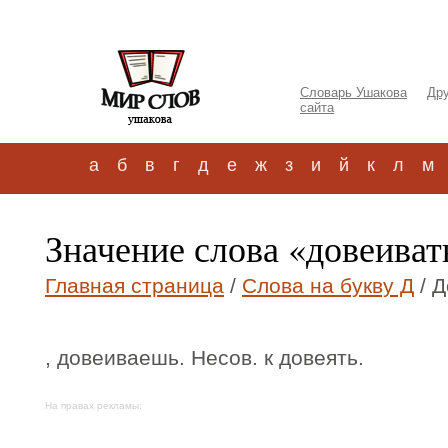
Словарь Ушакова
Дру
сайта
а
б
в
г
д
е
ж
з
и
й
к
л
м
Значение слова «довеива
Главная страница
/
Слова на букву Д
/ 
, довеиваешь. Несов. к довеять.
На правах рекламы: