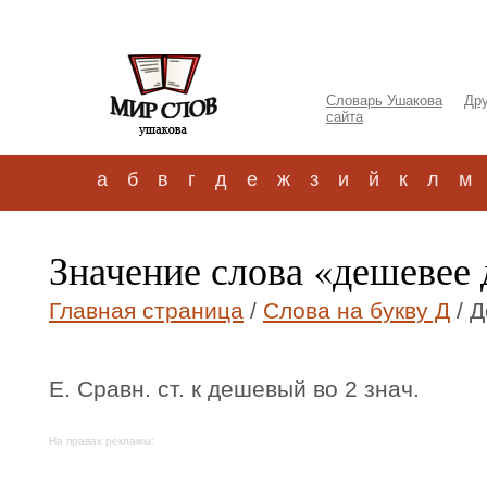
Словарь Ушакова
Дру
сайта
а
б
в
г
д
е
ж
з
и
й
к
л
м
Значение слова «дешевее
Главная страница
/
Слова на букву Д
/ 
Е. Сравн. ст. к дешевый во 2 знач.
На правах рекламы: