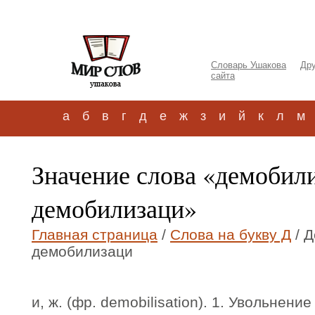
Словарь Ушакова
Дру
сайта
а
б
в
г
д
е
ж
з
и
й
к
л
м
Значение слова «демобил
демобилизаци»
Главная страница
/
Слова на букву Д
/ 
демобилизаци
и, ж. (фр. demobilisation). 1. Увольнен