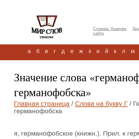
Словарь Ушакова
Дру
сайта
а
б
в
г
д
е
ж
з
и
й
к
л
м
Значение слова «германо
германофобска»
Главная страница
/
Слова на букву Г
/ Г
германофобска
я, германофобское (книжн.). Прил. к ге