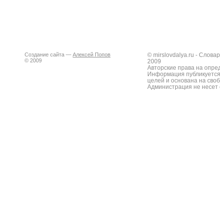
Создание сайта —
Алексей Попов
© mirslovdalya.ru - Слов
© 2009
2009
Авторские права на опре
Информация публикуется
целей и основана на сво
Администрация не несет 