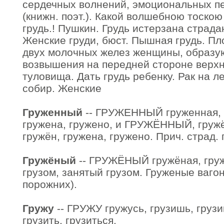
сердечных волнений, эмоциональных пе
(книжн. поэт.). Какой волшебною тоско
грудь.! Пушкин. Грудь истерзана страдан
Женские груди, бюст. Пышная грудь. Пло
двух молочных желез женщины, образу
возвышения на передней стороне верхн
туловища. Дать грудь ребенку. Рак на лев
собир. Женские
Груженный
-- ГРУЖЕННЫЙ груженная, г
гружена, гружено, и ГРУЖЁННЫЙ, гружё
гружён, гружена, гружено. Прич. страд. 
Гружёный
-- ГРУЖЁНЫЙ гружёная, гружё
грузом, занятый грузом. Груженые вагон
порожних).
Гружу
-- ГРУЖУ гружусь, грузишь, грузиш
грузить, грузиться.