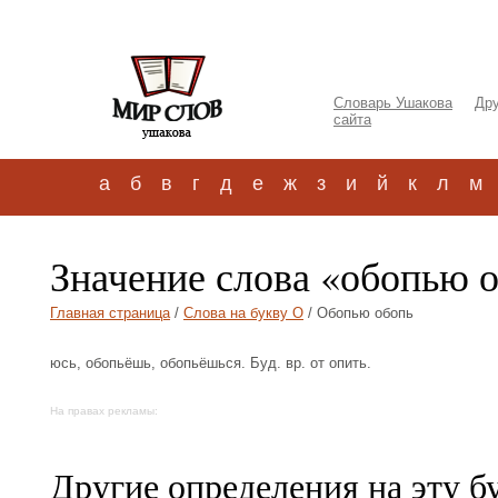
Словарь Ушакова
Дру
сайта
а
б
в
г
д
е
ж
з
и
й
к
л
м
Значение слова «обопью 
Главная страница
/
Слова на букву О
/ Обопью обопь
юсь, обопьёшь, обопьёшься. Буд. вр. от опить.
На правах рекламы:
Другие определения на эту б