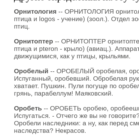
Орнитология
-- ОРНИТОЛОГИЯ орнитологи
птица и logos - учение) (зоол.). Отдел 
птиц.
Орнитоптер
-- ОРНИТОПТЕР орнитоптера,
птица и pteron - крыло) (авиац.). Аппара
движущимися, как у птицы, крыльями.
Оробелый
-- ОРОБЕЛЫЙ оробелая, ороб
Испуганный, оробевший. Обробелая ру
хватает. Пушкин. Пули погуще по оробе
грянь, парабеллум! Маяковский.
Оробеть
-- ОРОБЕТЬ оробею, оробеешь, 
Испугаться. - Отчего же вы не говорите?
Оробели наследники: а ну, как перед с
наследства? Некрасов.