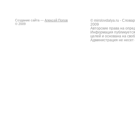
Создание сайта —
Алексей Попов
© mirslovdalya.ru - Слов
© 2009
2009
Авторские права на опре
Информация публикуется
целей и основана на сво
Администрация не несет 