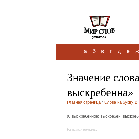
а
б
в
г
д
е
ж
Значение слов
выскребенна»
Главная страница
/
Слова на букву В
я, выскребенное; выскребен, выскребе
На правах рекламы: