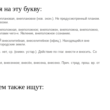
 на эту букву:
ановая, внеплановое (нов. экон.). Не предусмотренный планом.
озки.
оложная, внеположное; внеположен, внеположна, внеположно,
елами чего-н. Явление, внеположное сознанию.
неселитебная, внеселитебное (офиц.). Находящийся вне
городские земли.
ет, ср. (книжн. устар.). Действие по глаг. внести и вносить. Со
внесенное; внесён, внесена, внесено. Прич. страд. прош. вр. от
ем также ищут: