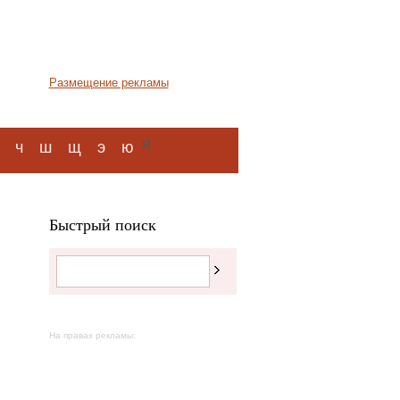
Размещение рекламы
я
ч
ш
щ
э
ю
Быстрый поиск
На правах рекламы: