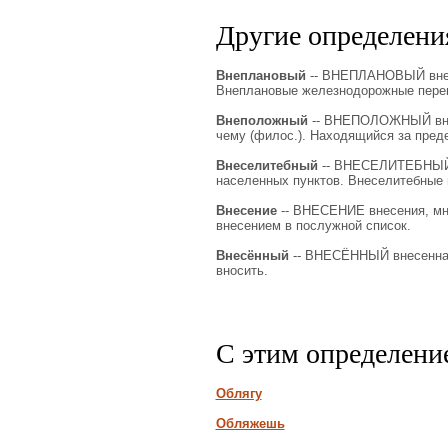
Другие определения
Внеплановый
-- ВНЕПЛАНОВЫЙ внепл
Внеплановые железнодорожные перев
Внеположный
-- ВНЕПОЛОЖНЫЙ внеп
чему (филос.). Находящийся за пред
Внеселитебный
-- ВНЕСЕЛИТЕБНЫЙ в
населенных пунктов. Внеселитебные 
Внесение
-- ВНЕСЕНИЕ внесения, мн. н
внесением в послужной список.
Внесённый
-- ВНЕСЁННЫЙ внесенная, 
вносить.
С этим определени
Облягу
Обляжешь