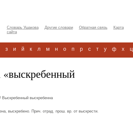
Словарь Ушакова
Другие словари
Обратная связь
Карта
сайта
з
и
й
к
л
м
н
о
п
р
с
т
у
ф
х
ц
а «выскребенный
/ Выскребенный выскребенна
на, выскребено. Прич. отрад. прош. вр. от выскрести.