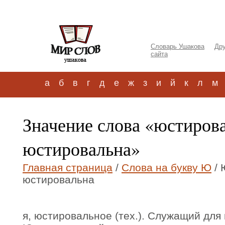
Словарь Ушакова
Дру
сайта
а
б
в
г
д
е
ж
з
и
й
к
л
м
Значение слова «юстиров
юстировальна»
Главная страница
/
Слова на букву Ю
/ 
юстировальна
я, юстировальное (тех.). Служащий для