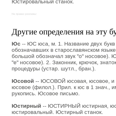
Юстировальный станок.
На правах рекламы:
Другие определения на эту б
Юс
-- ЮС юса, м. 1. Название двух букв
обозначавших в старославянском языке
большой обозначал звук "о" носовое). 
"е" носовое). 2. Законник, крючок, знат
процедуры (устар. шутл., бран.).
Юсовой
-- ЮСОВОЙ юсовая, юсовое, 
юсовое (филол.). Прил. к юс в 1 знач.
рукопись. Юсовое письмо.
Юстирный
-- ЮСТИРНЫЙ юстирная, юсти
юстировальный. Юстирный станок.