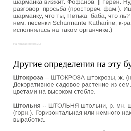
шарманка визжит. Фофанов. || перен. 
разговор, просьба (простореч. фам.). И
шарманку, что ты, Петька, баба, что ль
нем. песенки Scharmante Katharine, к-р
исполнялась на таком органчике.)
На правах рекламы:
Другие определения на эту б
Штокроза
-- ШТОКРОЗА штокрозы, ж. (не
Декоративное садовое растение из сем
цветами на высоком стебле.
Штольня
-- ШТОЛЬНЯ штольни, р. мн. шт
(горн.). Горизонтальная или немного на
выработка.