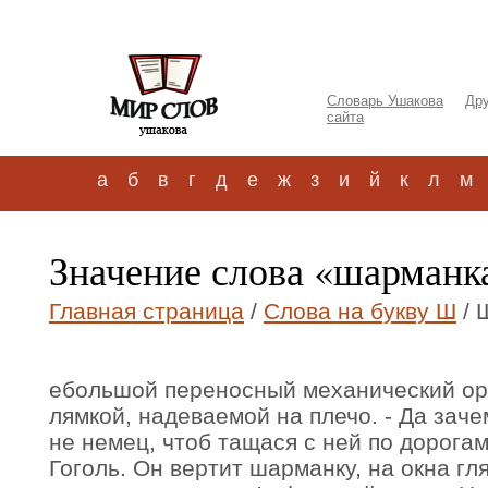
Словарь Ушакова
Дру
сайта
а
б
в
г
д
е
ж
з
и
й
к
л
м
Значение слова «шарманка
Главная страница
/
Слова на букву Ш
/ 
ебольшой переносный механический орг
лямкой, надеваемой на плечо. - Да зач
не немец, чтоб тащася с ней по дорога
Гоголь. Он вертит шарманку, на окна гл