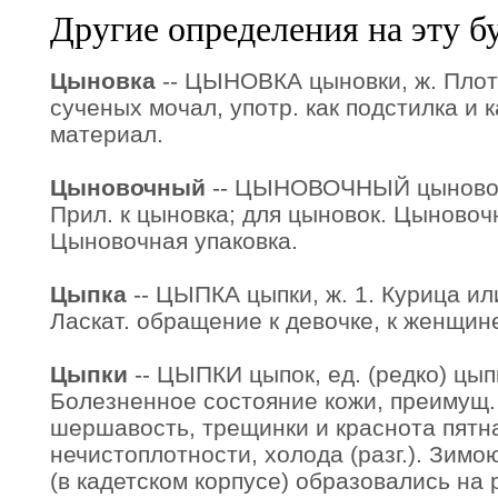
Другие определения на эту б
Цыновка
-- ЦЫНОВКА цыновки, ж. Плот
сученых мочал, употр. как подстилка и 
материал.
Цыновочный
-- ЦЫНОВОЧНЫЙ цыновоч
Прил. к цыновка; для цыновок. Цыновочн
Цыновочная упаковка.
Цыпка
-- ЦЫПКА цыпки, ж. 1. Курица или
Ласкат. обращение к девочке, к женщине
Цыпки
-- ЦЫПКИ цыпок, ед. (редко) цыпк
Болезненное состояние кожи, преимущ. н
шершавость, трещинки и краснота пятн
нечистоплотности, холода (разг.). Зим
(в кадетском корпусе) образовались на р