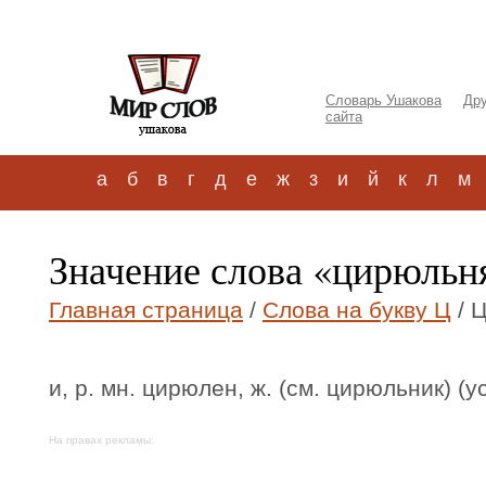
Словарь Ушакова
Дру
сайта
а
б
в
г
д
е
ж
з
и
й
к
л
м
Значение слова «цирюльн
Главная страница
/
Слова на букву Ц
/ 
и, р. мн. цирюлен, ж. (см. цирюльник) (
На правах рекламы: