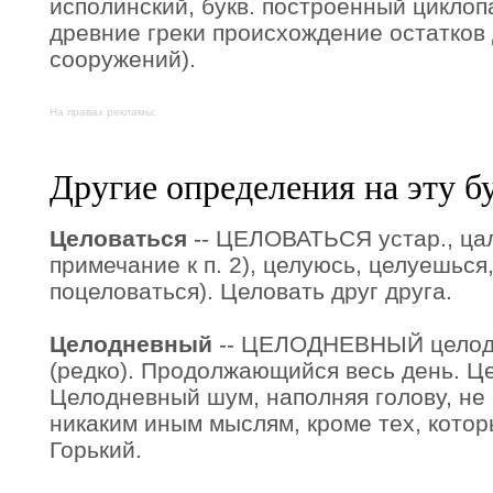
исполинский, букв. построенный циклоп
древние греки происхождение остатко
сооружений).
На правах рекламы:
Другие определения на эту б
Целоваться
-- ЦЕЛОВАТЬСЯ устар., цал
примечание к п. 2), целуюсь, целуешься,
поцеловаться). Целовать друг друга.
Целодневный
-- ЦЕЛОДНЕВНЫЙ целодн
(редко). Продолжающийся весь день. Ц
Целодневный шум, наполняя голову, не 
никаким иным мыслям, кроме тех, кото
Горький.