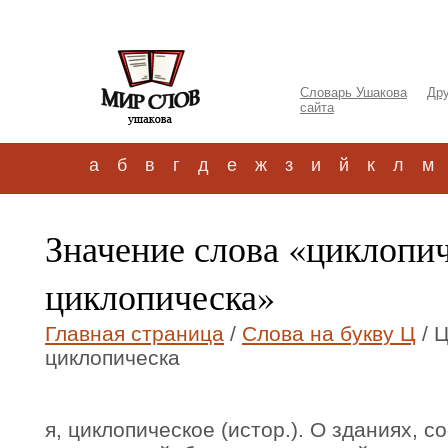
Словарь Ушакова
Дру
сайта
а
б
в
г
д
е
ж
з
и
й
к
л
м
Значение слова «циклопи
циклопическа»
Главная страница
/
Слова на букву Ц
/ 
циклопическа
я, циклопическое (истор.). О зданиях, 