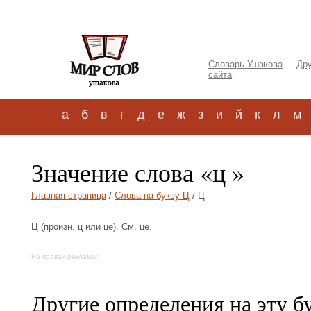
Словарь Ушакова
Дру
сайта
а
б
в
г
д
е
ж
з
и
й
к
л
м
Значение слова «ц »
Главная страница
/
Слова на букву Ц
/ Ц
Ц (произн. ц или це). См. це.
На правах рекламы:
Другие определения на эту б