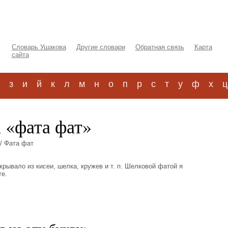
Словарь Ушакова
Другие словари
Обратная связь
Карта
сайта
з
и
й
к
л
м
н
о
п
р
с
т
у
ф
х
ц
 «фата фат»
/ Фата фат
покрывало из кисеи, шелка, кружев и т. п. Шелковой фатой я
те.