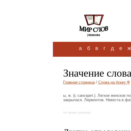
а
б
в
г
д
е
ж
Значение слова
Главная страница
/
Слова на букву Ф
ы, ж. (с санскрит.). Легкое женское 
закрылася. Лермонтов. Невеста в фа
На правах рекламы: