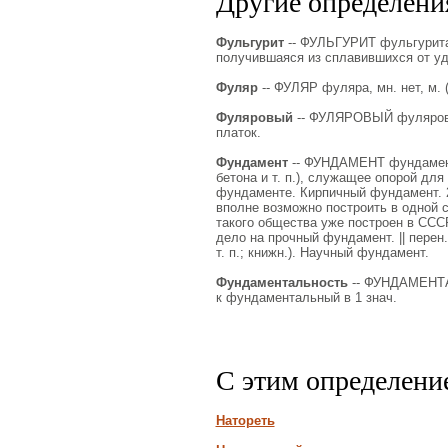
Другие определения
Фульгурит
-- ФУЛЬГУРИТ фульгурита, 
получившаяся из сплавившихся от уд
Фуляр
-- ФУЛЯР фуляра, мн. нет, м. (
Фуляровый
-- ФУЛЯРОВЫЙ фуляровая
платок.
Фундамент
-- ФУНДАМЕНТ фундамента,
бетона и т. п.), служащее опорой для
фундаменте. Кирпичный фундамент. 2. 
вполне возможно построить в одной 
такого общества уже построен в ССС
дело на прочный фундамент. || перен.
т. п.; книжн.). Научный фундамент.
Фундаментальность
-- ФУНДАМЕНТАЛ
к фундаментальный в 1 знач.
С этим определени
Натореть