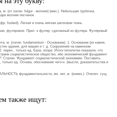
 на эту букву:
м. (от латин. fulgur - молния) (мин.). Небольшая трубочка,
ара молнии песчинок.
фр. foulard). Легкая и очень мягкая шелковая ткань.
, фуляровое. Прил. к фуляр; сделанный из фуляра. Фуляровый
 м. (латин. fundamentum - Основание). 1. Основание (из камня,
 стен здания, для машин и т. д. Сооружения на каменном
перен., только ед. База, опора. Итоги пятилетки показали, что
стране социалистическое общество, ибо экономический фундамент
Р. Сталин. Фундамент социалистической экономики. Поставить
, только ед. Основа, обоснование чего-н. (мысли, доказательства и
ЬНОСТЬ фундаментальности, мн. нет, ж. (книжн.). Отвлеч. сущ.
ем также ищут: