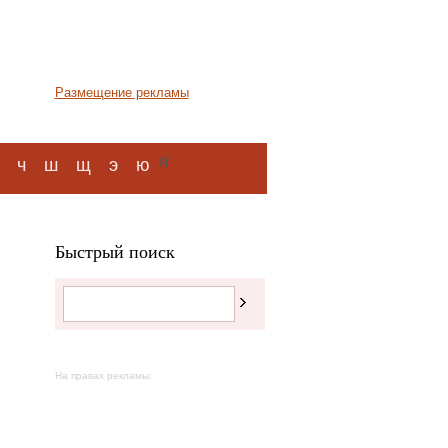
Размещение рекламы
я
ч
ш
щ
э
ю
Быстрый поиск
На правах рекламы: