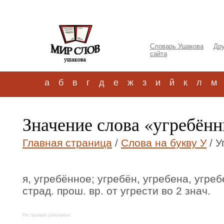
Словарь Ушакова
Дру
сайта
а
б
в
г
д
е
ж
з
и
й
к
л
м
Значение слова «угребён
Главная страница
/
Слова на букву У
/ У
я, угребённое; угребён, угребена, угреб
страд. прош. вр. от угрести во 2 знач.
На правах рекламы: