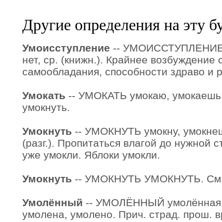
Другие определения на эту б
Умоисступление
-- УМОИССТУПЛЕНИЕ 
нет, ср. (книжн.). Крайнее возбуждение 
самообладания, способности здраво и 
Умокать
-- УМОКАТЬ умокаю, умокаешь (р
умокнуть.
Умокнуть
-- УМОКНУТЬ умокну, умокнешь
(разг.). Пропитаться влагой до нужной с
уже умокли. Яблоки умокли.
Умокнуть
-- УМОКНУТЬ УМОКНУТЬ. См.
Умолённый
-- УМОЛЁННЫЙ умолённая, 
умолена, умолено. Прич. страд. прош. в