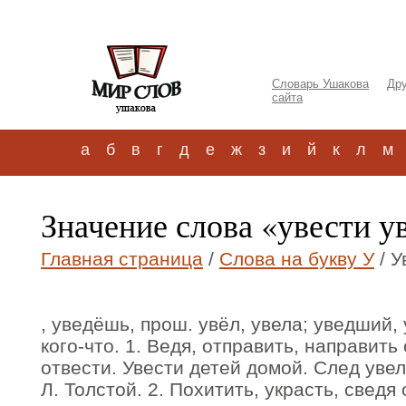
Словарь Ушакова
Дру
сайта
а
б
в
г
д
е
ж
з
и
й
к
л
м
Значение слова «увести у
Главная страница
/
Слова на букву У
/ У
, уведёшь, прош. увёл, увела; уведший, у
кого-что. 1. Ведя, отправить, направить о
отвести. Увести детей домой. След увел
Л. Толстой. 2. Похитить, украсть, сведя 