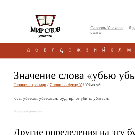
Словарь Ушакова
Дру
сайта
а
б
в
г
д
е
ж
з
и
й
к
л
м
Значение слова «убью убь
Главная страница
/
Слова на букву У
/ Убью убь
юсь, убьёшь, убьёшься. Буд. вр. от убить, убиться.
На правах рекламы:
Другие определения на эту б