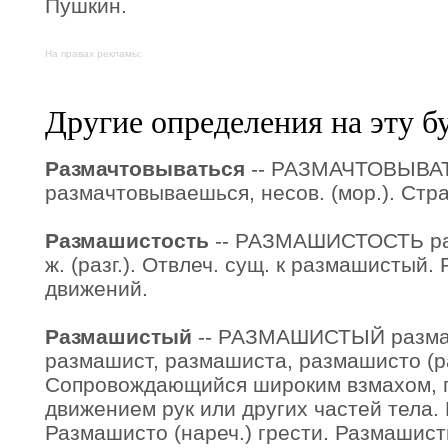
Пушкин.
На правах рекламы:
Другие определения на эту б
Размачтовываться
-- РАЗМАЧТОВЫВАТ
размачтовываешься, несов. (мор.). Стра
Размашистость
-- РАЗМАШИСТОСТЬ раз
ж. (разг.). Отвлеч. сущ. к размашистый
движений.
Размашистый
-- РАЗМАШИСТЫЙ размаш
размашист, размашиста, размашисто (раз
Сопровождающийся широким взмахом, 
движением рук или других частей тела
Размашисто (нареч.) грести. Размашисты