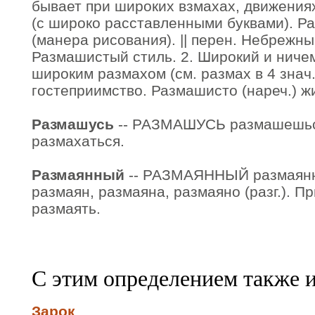
бывает при широких взмахах, движения
(с широко расставленными буквами). Р
(манера рисования). || перен. Небрежны
Размашистый стиль. 2. Широкий и ничем
широким размахом (см. размах в 4 знач
гостеприимство. Размашисто (нареч.) ж
Размашусь
-- РАЗМАШУСЬ размашешься.
размахаться.
Размаянный
-- РАЗМАЯННЫЙ размаянн
размаян, размаяна, размаяно (разг.). Пр
размаять.
С этим определением также 
Зарок