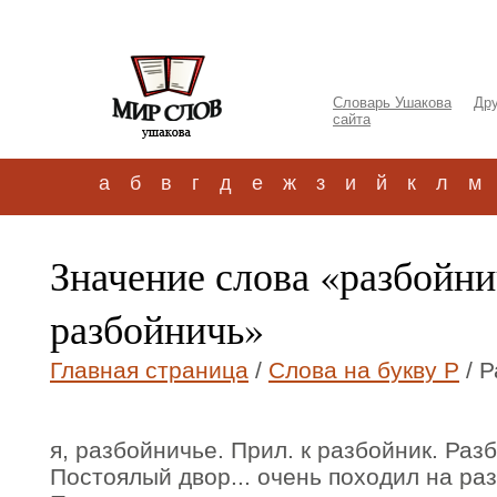
Словарь Ушакова
Дру
сайта
а
б
в
г
д
е
ж
з
и
й
к
л
м
Значение слова «разбойн
разбойничь»
Главная страница
/
Слова на букву Р
/ Р
я, разбойничье. Прил. к разбойник. Раз
Постоялый двор... очень походил на ра