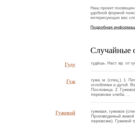
Наш проект посвящен
удобной формой поиск
интересующих вас сло
Подробная информаци
Случайные 
Гуду
гудёшь. Наст. вр. от гус
Гуж
гужа, м. (спец.). 1. 
оглоблями и дугой. Вз
Пословица. 2. Гужево
перевозки хлеба. ...
Гужевой
гужевая, гужевое (спец
Производимый живой т
перевозке). Гужевой тр