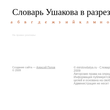
Словарь Ушакова в разре
а
б
в
г
д
е
ж
з
и
й
к
л
м
н
о
На правах рекламы:
Создание сайта —
Алексей Попов
© mirslovdalya.ru - Слов
© 2009
2009
Авторские права на опре
Информация публикуется
целей и основана на сво
Администрация не несет 