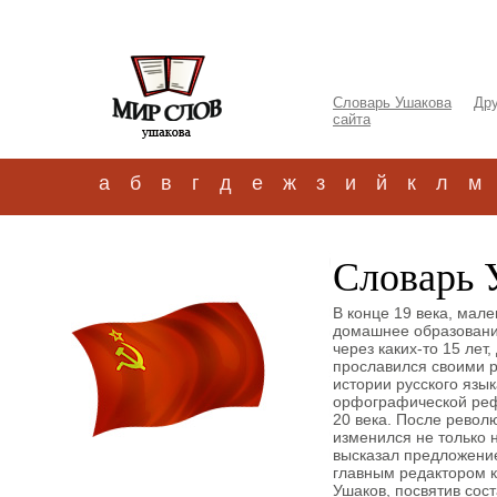
Словарь Ушакова
Дру
сайта
а
б
в
г
д
е
ж
з
и
й
к
л
м
Словарь 
В конце 19 века, мал
домашнее образование
через каких-то 15 лет
прославился своими р
истории русского язык
орфографической реф
20 века. После револ
изменился не только н
высказал предложение
главным редактором к
Ушаков, посвятив сос