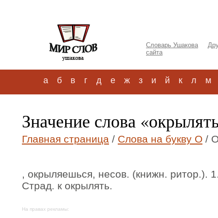
Словарь Ушакова
Дру
сайта
а
б
в
г
д
е
ж
з
и
й
к
л
м
Значение слова «окрылят
Главная страница
/
Слова на букву О
/ 
, окрыляешься, несов. (книжн. ритор.). 1
Страд. к окрылять.
На правах рекламы: