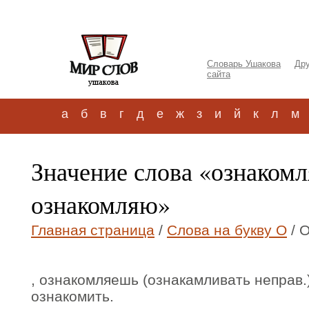
Словарь Ушакова
Дру
сайта
а
б
в
г
д
е
ж
з
и
й
к
л
м
Значение слова «ознакомл
ознакомляю»
Главная страница
/
Слова на букву О
/ 
, ознакомляешь (ознакамливать неправ.) 
ознакомить.