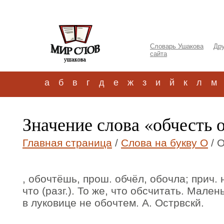
Словарь Ушакова
Дру
сайта
а
б
в
г
д
е
ж
з
и
й
к
л
м
Значение слова «обчесть 
Главная страница
/
Слова на букву О
/ 
, обочтёшь, прош. обчёл, обочла; прич. н
что (разг.). То же, что обсчитать. Мале
в луковице не обочтем. А. Острвскй.