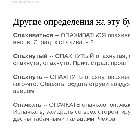
На правах рекламы:
Другие определения на эту б
Опахиваться
-- ОПАХИВАТЬСЯ опахива
несов. Страд. к опахивать 2.
Опахнутый
-- ОПАХНУТЫЙ опахнутая, о
опахнута, опахнуто. Прич. страд. прош. 
Опахнуть
-- ОПАХНУТЬ опахну, опахнёшь
кого-что. Обвеять, обдать струей возду
веером.
Опачкать
-- ОПАЧКАТЬ опачкаю, опачкаеш
Испачкать, замарать со всех сторон, кр
десны табачными пальцами. Чехов.