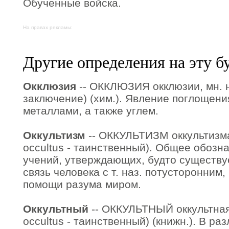
Обученные войска.
На правах рекламы:
Другие определения на эту б
Окклюзия
-- ОККЛЮЗИЯ окклюзии, мн. нет
заключение) (хим.). Явление поглощени
металлами, а также углем.
Оккультизм
-- ОККУЛЬТИЗМ оккультизма, 
occultus - таинственный). Общее обозн
учений, утверждающих, будто существу
связь человека с т. наз. потусторонним
помощи разума миром.
Оккультный
-- ОККУЛЬТНЫЙ оккультная,
occultus - таинственный) (книжн.). В р