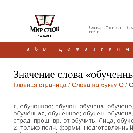
Словарь Ушакова
Дру
сайта
а
б
в
г
д
е
ж
з
и
й
к
л
м
Значение слова «обученн
Главная страница
/
Слова на букву О
/ 
я, обученное; обучен, обучена, обуче
обучённая, обучённое; обучён, обучена,
страд. прош. вр. от обучить. Лица, об
2. только полн. формы. Подготовленны