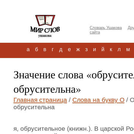
Словарь Ушакова
Дру
сайта
а
б
в
г
д
е
ж
з
и
й
к
л
м
Значение слова «обрусит
обрусительна»
Главная страница
/
Слова на букву О
/ 
обрусительна
я, обрусительное (книжн.). В царской 