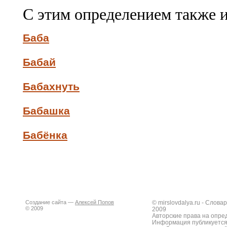
С этим определением также 
Баба
Бабай
Бабахнуть
Бабашка
Бабёнка
Создание сайта —
Алексей Попов
© mirslovdalya.ru - Слов
© 2009
2009
Авторские права на опре
Информация публикуется