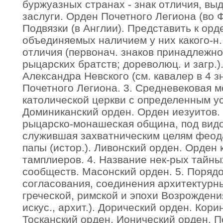
буржуазных странах - знак отличия, вы
заслуги. Орден Почетного Легиона (во 
Подвязки (в Англии). Представить к орде
объединяемых наличием у них какого-н. 
отличия (первонач. знаков принадлежнос
рыцарских братств; дореволюц. и загр.)
Александра Невского (см. кавалер в 4 з
Почетного Легиона. 3. Средневековая 
католической церкви с определенным ус
Доминиканский орден. Орден иезуитов.
рыцарско-монашеская община, под вид
служившая захватническим целям феод
папы (истор.). Ливонский орден. Орден
тамплиеров. 4. Название нек-рых тайн
сообществ. Масонский орден. 5. Порядо
согласования, соединения архитектурны
греческой, римской и эпохи Возрождения
искус., архит.). Дорический орден. Кор
Тосканский орден. Ионический орден. 