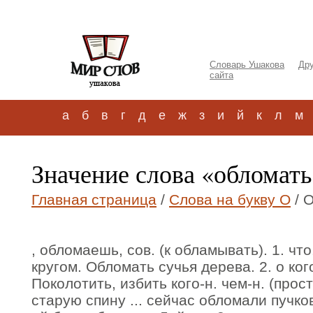
Словарь Ушакова
Дру
сайта
а
б
в
г
д
е
ж
з
и
й
к
л
м
Значение слова «обломат
Главная страница
/
Слова на букву О
/ 
, обломаешь, сов. (к обламывать). 1. чт
кругом. Обломать сучья дерева. 2. о ког
Поколотить, избить кого-н. чем-н. (прос
старую спину ... сейчас обломали пучко