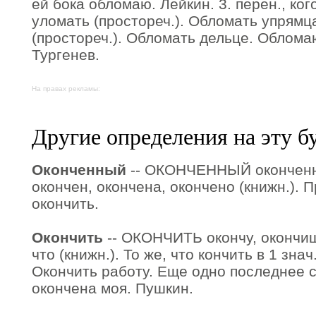
ей бока обломаю. Лейкин. 3. перен., ког
уломать (простореч.). Обломать упрямца
(простореч.). Обломать дельце. Обломаю
Тургенев.
На правах рекламы:
Другие определения на эту б
Оконченный
-- ОКОНЧЕННЫЙ оконченна
окончен, окончена, окончено (книжн.). П
окончить.
Окончить
-- ОКОНЧИТЬ окончу, окончишь
что (книжн.). То же, что кончить в 1 зна
Окончить работу. Еще одно последнее с
окончена моя. Пушкин.