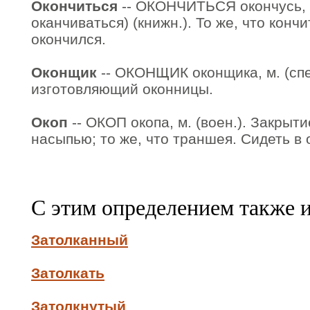
Окончиться
-- ОКОНЧИТЬСЯ окончусь, о
оканчиваться) (книжн.). То же, что кончи
окончился.
Оконщик
-- ОКОНЩИК оконщика, м. (спе
изготовляющий оконницы.
Окоп
-- ОКОП окопа, м. (воен.). Закрыти
насыпью; то же, что траншея. Сидеть в 
С этим определением также 
Затолканный
Затолкать
Затолкнутый